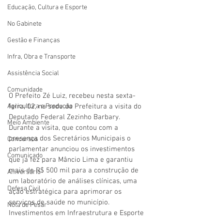
Educação, Cultura e Esporte
No Gabinete
Gestão e Finanças
Infra, Obra e Transporte
Assistência Social
Comunidade
O Prefeito Zé Luiz, recebeu nesta sexta-
Agricultura e Produção
feira, 02, na sede da Prefeitura a visita do 
Deputado Federal Zezinho Barbary. 
Meio Ambiente
Durante a visita, que contou com a 
presença dos Secretários Municipais o 
Concursos
parlamentar anunciou os investimentos 
Comunicado
que já fez para Mâncio Lima e garantiu 
mais de R$ 500 mil para a construção de 
Aniversário
um laboratório de análises clínicas, uma 
Defesa Civil
ação estratégica para aprimorar os 
serviços de saúde no município.
Nota de Pesar
Investimentos em Infraestrutura e Esporte