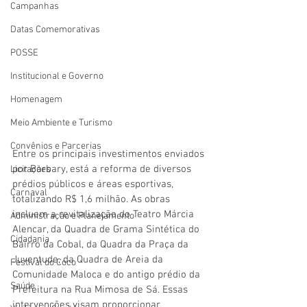
Campanhas
Datas Comemorativas
POSSE
Institucional e Governo
Homenagem
Meio Ambiente e Turismo
Convênios e Parcerias
Entre os principais investimentos enviados 
por Barbary, está a reforma de diversos 
Licitações
prédios públicos e áreas esportivas, 
Carnaval
totalizando R$ 1,6 milhão. As obras 
incluem a revitalização do Teatro Márcia 
Administração e Planejamento
Alencar, da Quadra de Grama Sintética do 
Cidadania
Bairro da Cobal, da Quadra da Praça da 
Juventude, da Quadra de Areia da 
Festival do Coco
Comunidade Maloca e do antigo prédio da 
Saúde
Prefeitura na Rua Mimosa de Sá. Essas 
intervenções visam proporcionar 