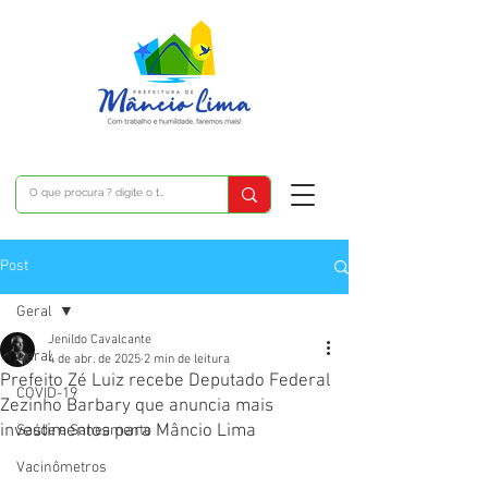
Post
Geral
Jenildo Cavalcante
Geral
4 de abr. de 2025
2 min de leitura
Prefeito Zé Luiz recebe Deputado Federal
COVID-19
Zezinho Barbary que anuncia mais
investimentos para Mâncio Lima
Saúde e Saneamento
Vacinômetros