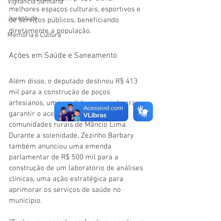
Vigilãncia Sanitária
melhores espaços culturais, esportivos e 
Juventude
de serviços públicos, beneficiando 
diretamente a população.
Memória e Cultura
Ações em Saúde e Saneamento
Além disso, o deputado destinou R$ 413 
mil para a construção de poços 
artesianos, uma medida essencial para 
garantir o acesso à água potável nas 
comunidades rurais de Mâncio Lima. 
Durante a solenidade, Zezinho Barbary 
também anunciou uma emenda 
parlamentar de R$ 500 mil para a 
construção de um laboratório de análises 
clínicas, uma ação estratégica para 
aprimorar os serviços de saúde no 
município.