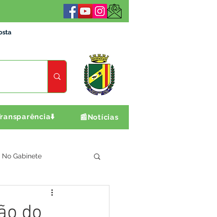
osta
ransparência⬇️
📰Notícias
No Gabinete
ultura e Produção
ção do