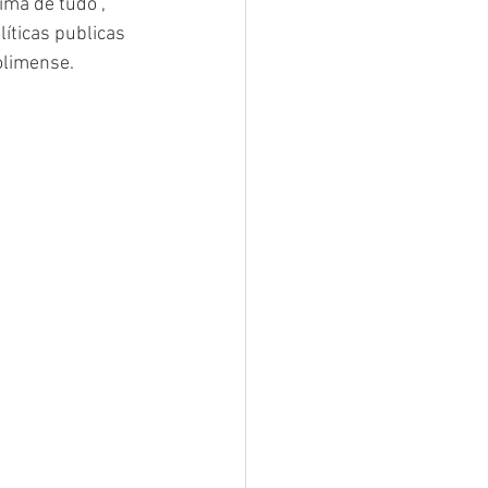
ma de tudo", 
íticas publicas 
olimense.