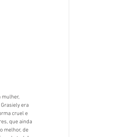
 mulher, 
Grasiely era 
orma cruel e 
res, que ainda 
o melhor, de 