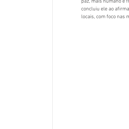
paz, mais humano e f
concluiu ele ao afirm
locais, com foco nas