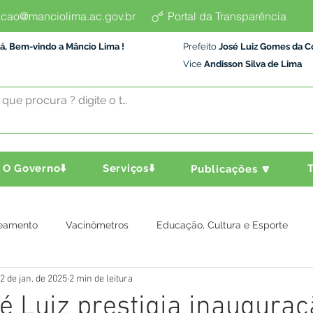
cao@manciolima.ac.gov.br
Portal da Transparência
á, Bem-vindo a Mâncio Lima !
Prefeito
José Luiz Gomes da C
Vice
Andisson Silva de Lima
O Governo⬇️
Serviços⬇️
T
Publicações 🔽
eamento
Vacinômetros
Educação, Cultura e Esporte
2 de jan. de 2025
2 min de leitura
a e Transporte
Assistência Social
Comunidade
Agric
Zé Luiz prestigia inaugura