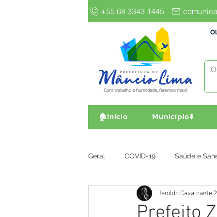
+55 68 3343 1445
comunica
Ol
🏠Início
Município⬇️
Geral
COVID-19
Saúde e San
Jenildo Cavalcante
2
Gestão e Finanças
Infra, Obr
Prefeito 