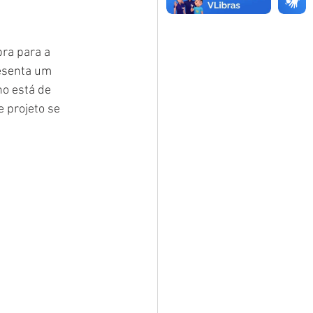
bra para a 
esenta um 
no está de 
 projeto se 