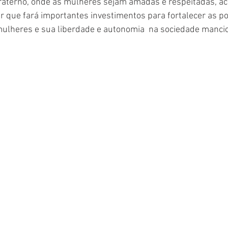
raterno, onde as mulheres sejam amadas e respeitadas, aci
ar que fará importantes investimentos para fortalecer as pol
 mulheres e sua liberdade e autonomia  na sociedade manci