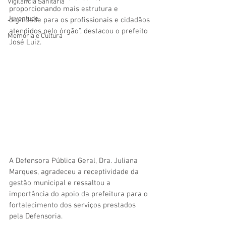
Vigilãncia Sanitária
proporcionando mais estrutura e 
Juventude
dignidade para os profissionais e cidadãos 
atendidos pelo órgão", destacou o prefeito 
Memória e Cultura
José Luiz.
A Defensora Pública Geral, Dra. Juliana 
Marques, agradeceu a receptividade da 
gestão municipal e ressaltou a 
importância do apoio da prefeitura para o 
fortalecimento dos serviços prestados 
pela Defensoria.