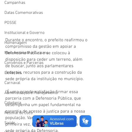
Campanhas
Datas Comemorativas
POSSE
Institucional e Governo
Durante o encontro, o prefeito reafirmou o 
Homenagem
compromisso da gestão em apoiar a 
Defensoria Pública e se colocou à 
Meio Ambiente e Turismo
disposição para ceder um terreno, além 
Convênios e Parcerias
de buscar, junto aos parlamentares 
federais, recursos para a construção da 
Licitações
sede própria da instituição no município.
Carnaval
"É uma grande satisfação firmar essa 
Administração e Planejamento
parceria com a Defensoria Pública, que 
Cidadania
desempenha um papel fundamental na 
garantia do acesso à justiça para a nossa 
Festival do Coco
população. Vamos trabalhar para que, pela 
Saúde
primeira vez, Mâncio Lima tenha uma 
sede própria da Defensoria, 