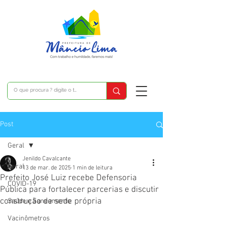
Post
Geral
Jenildo Cavalcante
Geral
13 de mar. de 2025
1 min de leitura
Prefeito José Luiz recebe Defensoria
COVID-19
Pública para fortalecer parcerias e discutir
construção de sede própria
Saúde e Saneamento
Vacinômetros