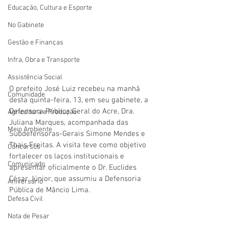
Educação, Cultura e Esporte
No Gabinete
Gestão e Finanças
Infra, Obra e Transporte
Assistência Social
O prefeito José Luiz recebeu na manhã 
Comunidade
desta quinta-feira, 13, em seu gabinete, a 
Defensora Pública Geral do Acre, Dra. 
Agricultura e Produção
Juliana Marques, acompanhada das 
Meio Ambiente
Subdefensoras-Gerais Simone Mendes e 
Thais Freitas. A visita teve como objetivo 
Concursos
fortalecer os laços institucionais e 
Comunicado
apresentar oficialmente o Dr. Euclides 
César Júnior, que assumiu a Defensoria 
Aniversário
Pública de Mâncio Lima.
Defesa Civil
Nota de Pesar