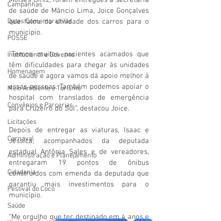
Moisés Diniz, foram entregues à secretária 
Campanhas
de saúde de Mâncio Lima, Joice Gonçalves 
Datas Comemorativas
que falou da utilidade dos carros para o 
município.
POSSE
“Temos muitos pacientes acamados que 
Institucional e Governo
têm dificuldades para chegar às unidades 
Homenagem
de saúde e agora vamos dá apoio melhor à 
essas pessoas. Também podemos apoiar o 
Meio Ambiente e Turismo
hospital com translados de emergência 
Convênios e Parcerias
para Cruzeiro do Sul”, destacou Joice.
Licitações
Depois de entregar as viaturas, Isaac e 
Carnaval
Jéssica, acompanhados da deputada 
estadual Antônia Sales e de vereadores, 
Administração e Planejamento
entregaram 19 pontos de ônibus 
Cidadania
construídos com emenda da deputada que 
garantiu mais investimentos para o 
Festival do Coco
município.
Saúde
“Me orgulho que ter destinado em 4 anos e 