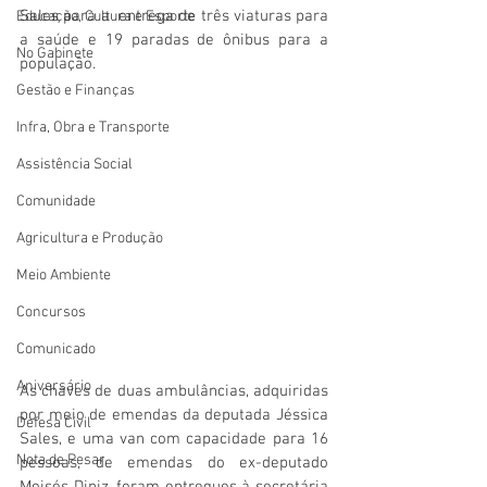
Sales para a  entrega de três viaturas para 
Educação, Cultura e Esporte
a saúde e 19 paradas de ônibus para a 
No Gabinete
população.
Gestão e Finanças
Infra, Obra e Transporte
Assistência Social
Comunidade
Agricultura e Produção
Meio Ambiente
Concursos
Comunicado
Aniversário
As chaves de duas ambulâncias, adquiridas 
por meio de emendas da deputada Jéssica 
Defesa Civil
Sales, e uma van com capacidade para 16 
Nota de Pesar
pessoas, de emendas do ex-deputado 