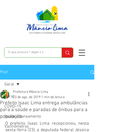
Post
Geral
Prefeitura Mâncio Lima
Geral
23 de ago. de 2019
1 min de leitura
Prefeito Isaac Lima entrega ambulâncias
COVID-19
para a saúde e paradas de ônibus para a
população
Saúde e Saneamento
O prefeito Isaac Lima recepcionou, nesta 
Vacinômetros
sexta-feira (23), a deputada federal Jéssica 