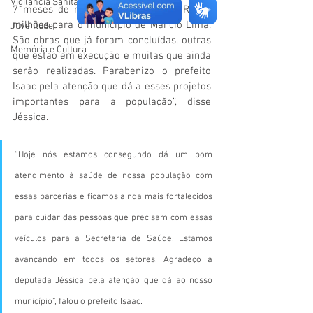
Vigilãncia Sanitária
7 meses de mandato, um total de R$ 11 
milhões para o município de Mâncio Lima. 
Juventude
São obras que já foram concluídas, outras 
Memória e Cultura
que estão em execução e muitas que ainda 
serão realizadas. Parabenizo o prefeito 
Isaac pela atenção que dá a esses projetos 
importantes para a população”, disse 
Jéssica.
“Hoje nós estamos consegundo dá um bom 
atendimento à saúde de nossa população com 
essas parcerias e ficamos ainda mais fortalecidos 
para cuidar das pessoas que precisam com essas 
veículos para a Secretaria de Saúde. Estamos 
avançando em todos os setores. Agradeço a 
deputada Jéssica pela atenção que dá ao nosso 
município”, falou o prefeito Isaac.