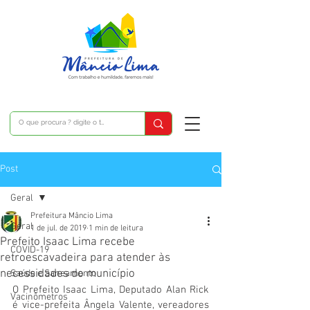
Post
Geral
Prefeitura Mâncio Lima
Geral
1 de jul. de 2019
1 min de leitura
Prefeito Isaac Lima recebe
COVID-19
retroescavadeira para atender às
necessidades do município
Saúde e Saneamento
O Prefeito Isaac Lima, Deputado Alan Rick 
Vacinômetros
é vice-prefeita Ângela Valente, vereadores 