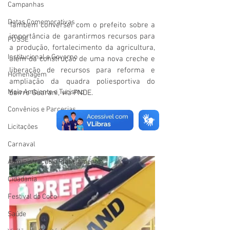
Campanhas
Datas Comemorativas
Também conversei com o prefeito sobre a 
importância de garantirmos recursos para 
POSSE
a produção, fortalecimento da agricultura, 
Institucional e Governo
além da construção de uma nova creche e 
liberação de recursos para reforma e 
Homenagem
ampliação da quadra poliesportiva do 
Meio Ambiente e Turismo
bairro Guarani, via FNDE.
Convênios e Parcerias
Licitações
Carnaval
Administração e Planejamento
Cidadania
Festival do Coco
Saúde