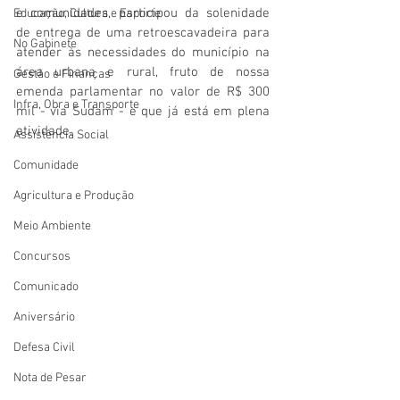
e comunidades, participou da solenidade 
Educação, Cultura e Esporte
de entrega de uma retroescavadeira para 
No Gabinete
atender às necessidades do município na 
área urbana e rural, fruto de nossa 
Gestão e Finanças
emenda parlamentar no valor de R$ 300 
Infra, Obra e Transporte
mil - via Sudam - e que já está em plena 
atividade.
Assistência Social
Comunidade
Agricultura e Produção
Meio Ambiente
Concursos
Comunicado
Aniversário
Defesa Civil
Nota de Pesar