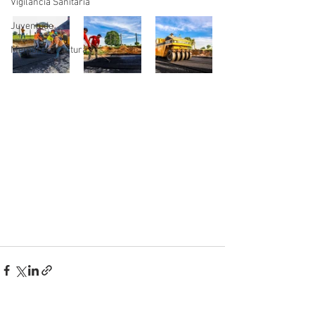
Vigilãncia Sanitária
Juventude
Memória e Cultura