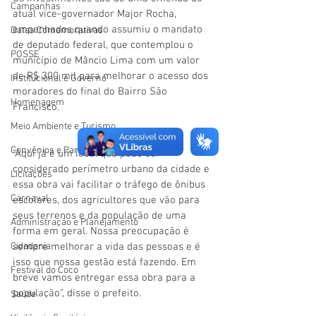
Campanhas
atual vice-governador Major Rocha, 
empenhados quando assumiu o mandato 
Datas Comemorativas
de deputado federal, que contemplou o 
POSSE
município de Mâncio Lima com um valor 
de R$ 300 mil para melhorar o acesso dos 
Institucional e Governo
moradores do final do Bairro São 
Homenagem
Francisco. 
Meio Ambiente e Turismo
Convênios e Parcerias
“Aqui já é um local que pode ser 
considerado perímetro urbano da cidade e 
Licitações
essa obra vai facilitar o tráfego de ônibus 
Carnaval
escolares, dos agricultores que vão para 
seus terrenos e da população de uma 
Administração e Planejamento
forma em geral. Nossa preocupação é 
Cidadania
sempre melhorar a vida das pessoas e é 
isso que nossa gestão está fazendo. Em 
Festival do Coco
breve vamos entregar essa obra para a 
população”, disse o prefeito. 
Saúde