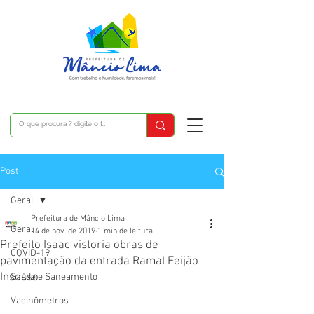
Post
Geral
Prefeitura de Mâncio Lima
Geral
14 de nov. de 2019
1 min de leitura
Prefeito Isaac vistoria obras de
COVID-19
pavimentação da entrada Ramal Feijão
Insosso
Saúde e Saneamento
Vacinômetros