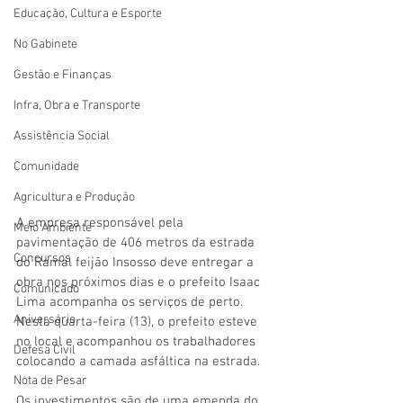
Educação, Cultura e Esporte
No Gabinete
Gestão e Finanças
Infra, Obra e Transporte
Assistência Social
Comunidade
Agricultura e Produção
A empresa responsável pela 
Meio Ambiente
pavimentação de 406 metros da estrada 
Concursos
do Ramal feijão Insosso deve entregar a 
obra nos próximos dias e o prefeito Isaac 
Comunicado
Lima acompanha os serviços de perto. 
Aniversário
Nesta quarta-feira (13), o prefeito esteve 
no local e acompanhou os trabalhadores 
Defesa Civil
colocando a camada asfáltica na estrada.
Nota de Pesar
Os investimentos são de uma emenda do 