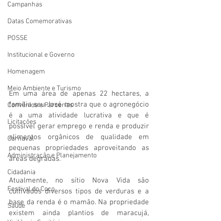
Campanhas
Datas Comemorativas
POSSE
Institucional e Governo
Homenagem
Meio Ambiente e Turismo
Em uma área de apenas 22 hectares, a 
família seu José mostra que o agronegócio 
Convênios e Parcerias
é a uma atividade lucrativa e que é 
Licitações
possível gerar emprego e renda e produzir 
alimentos orgânicos de qualidade em 
Carnaval
pequenas propriedades aproveitando as 
Administração e Planejamento
áreas degradas. 
Cidadania
Atualmente, no sítio Nova Vida são 
Festival do Coco
cultivados diversos tipos de verduras e a 
base da renda é o mamão. Na propriedade 
Saúde
existem ainda plantios de maracujá, 