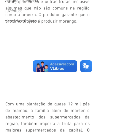
Vigilãncia Sanitária
laranja, melancia e outras frutas, inclusive 
algumas que não são comuns na região 
Juventude
como a ameixa. O produtor garante que o 
Memória e Cultura
próximo projeto é produzir morango.
Com uma plantação de quase 12 mil pés 
de mamão, a família além de manter o 
abastecimento dos supermercados da 
região, também importa a fruta para os 
maiores supermercados da capital. O 