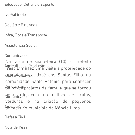
Educação, Cultura e Esporte
No Gabinete
Gestão e Finanças
Infra, Obra e Transporte
Assistência Social
Comunidade
Na tarde de sexta-feira (13), o prefeito 
Agricultura e Produção
Isaac Lima fez uma visita à propriedade do 
produtor rural José dos Santos Filho, na 
Meio Ambiente
comunidade Santo Antônio, para conhecer 
Concursos
os novos projetos da família que se tornou 
uma referência no cultivo de frutas, 
Comunicado
verduras e na criação de pequenos 
Aniversário
animais no município de Mâncio Lima.
Defesa Civil
Nota de Pesar