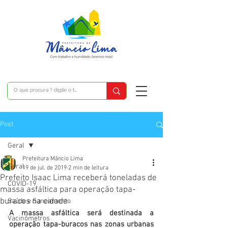
Post
Geral
Prefeitura Mâncio Lima
Geral
19 de jul. de 2019
2 min de leitura
Prefeito Isaac Lima receberá toneladas de
COVID-19
massa asfáltica para operação tapa-
buracos na cidade
Saúde e Saneamento
A massa asfáltica será destinada a 
Vacinômetros
operação tapa-buracos nas zonas urbanas 