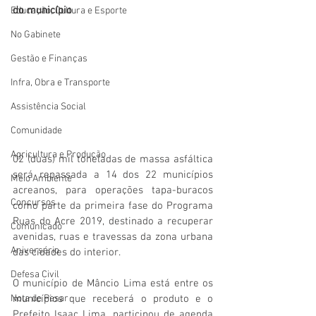
do município
Educação, Cultura e Esporte
No Gabinete
Gestão e Finanças
Infra, Obra e Transporte
Assistência Social
Comunidade
Agricultura e Produção
02 (duas) mil toneladas de massa asfáltica 
será repassada a 14 dos 22 municípios 
Meio Ambiente
acreanos, para operações tapa-buracos 
Concursos
como parte da primeira fase do Programa 
Ruas do Acre 2019, destinado a recuperar 
Comunicado
avenidas, ruas e travessas da zona urbana 
Aniversário
das cidades do interior.
Defesa Civil
O município de Mâncio Lima está entre os 
Nota de Pesar
municípios que receberá o produto e o 
Prefeito Isaac Lima, participou de agenda 