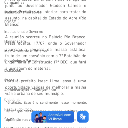
Campanhas
junto ao Governador Gladson Cameli e 
outros Prefeitos do interior, para tratar do 
Datas Comemorativas
assunto, na capital do Estado do Acre (Rio 
POSSE
Branco). 
Institucional e Governo
A reunião ocorreu no Palácio Rio Branco, 
Homenagem
nesta quarta, 17/07, onde o Governador 
anunciou o repasse da massa asfáltica, 
Meio Ambiente e Turismo
fruto de um convênio com o 7º Batalhão de 
Convênios e Parcerias
Engenharia e Construção (7º BEC) que fará 
a usinagem do material.
Licitações
Carnaval
Para o prefeito Isaac Lima, essa é uma 
oportunidade valiosa de melhorar a malha 
Administração e Planejamento
viária urbana de seu município.
Cidadania
“Gratidão. Esse é o sentimento nesse momento, 
Festival do Coco
saber que receberemos a massa asfáltica para 
Saúde
aplicação nas vias e ruas de nossa cidade e poder 