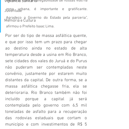
melhorar mais a trafegabilidade de nossas vias na 
Vigilãncia Sanitária
zona urbana, é importante e gratificante. 
Juventude
Agradeço o Governo do Estado pela parceria”, 
Memória e Cultura
afirmou o Prefeito Isaac Lima.
Por ser do tipo de massa asfáltica quente, 
e que por isso tem um prazo para chegar 
ao destino ainda no estado de alta 
temperatura desde a usina em Rio Branco, 
sete cidades dos vales do Juruá e do Purus 
não puderam ser contempladas neste 
convênio, justamente por estarem muito 
distantes da capital. De outra forma, se a 
massa asfáltica chegasse fria, ela se 
deterioraria. Rio Branco também não foi 
incluído porque a capital já será 
contemplada pelo governo com 6,5 mil 
toneladas de asfalto para a recuperação 
das rodovias estaduais que cortam o 
município e com investimentos de R$ 5 