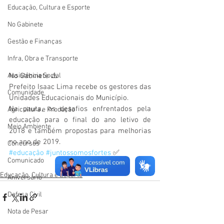
Educação, Cultura e Esporte
No Gabinete
Gestão e Finanças
Infra, Obra e Transporte
No Gabinete ⚠️
Assistência Social
Prefeito Isaac Lima recebe os gestores das 
Comunidade
Unidades Educacionais do Município.
Na pauta, os desafios enfrentados pela 
Agricultura e Produção
educação para o final do ano letivo de 
Meio Ambiente
2018 e também propostas para melhorias 
no ano de 2019.
Concursos
#educação
#juntossomosfortes
 ✅
Comunicado
Educação, Cultura e Esporte
Aniversário
Defesa Civil
Nota de Pesar