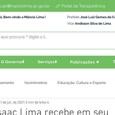
cao@manciolima.ac.gov.br
Portal da Transparência
á, Bem-vindo a Mâncio Lima !
Prefeito
José Luiz Gomes da C
Vice
Andisson Silva de Lima
O Governo⬇️
Serviços⬇️
T
Publicações 🔽
eamento
Vacinômetros
Educação, Cultura e Esporte
1 de jun. de 2021
2 min de leitura
a e Transporte
Assistência Social
Comunidade
Agric
Isaac Lima recebe em seu