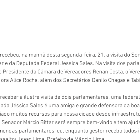
 recebeu, na manhã desta segunda-feira, 21, a visita do Se
ar e da Deputada Federal Jessica Sales. Na visita dos parl
o Presidente da Câmara de Vereadores Renan Costa, o Vere
ora Alice Rocha, além dos Secretários Danilo Chagas e Tabi
eceber a ilustre visita de dois parlamentares, uma federa
ada Jéssica Sales é uma amiga e grande defensora da boa p
iado muitos recursos para nossa cidade desde infraestrutu
O Senador Márcio Bittar será sempre bem-vindo e tem ajud
mendas parlamentares, eu, enquanto gestor recebo todos 
ressaltou Isaac Lima, Prefeito de Mâncio Lima. 