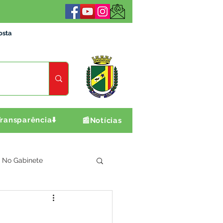
osta
ransparência⬇️
📰Notícias
No Gabinete
ultura e Produção