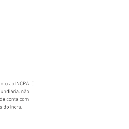
unto ao INCRA. O 
undiária, não 
ade conta com 
 do Incra. 