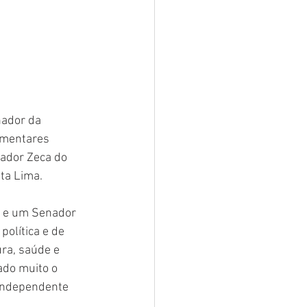
nador da 
amentares 
ador Zeca do 
ta Lima.
l e um Senador 
olítica e de 
ra, saúde e 
ado muito o 
independente 