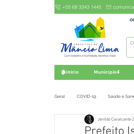
+55 68 3343 1445
comunica
Ol
🏠Início
Município⬇️
Geral
COVID-19
Saúde e San
Jenildo Cavalcante
2
Gestão e Finanças
Infra, Obr
Prefeito 