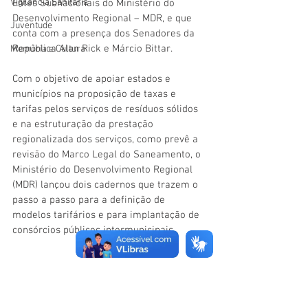
Vigilãncia Sanitária
Entes Subnacionais do Ministério do 
Desenvolvimento Regional – MDR, e que 
Juventude
conta com a presença dos Senadores da 
República Alan Rick e Márcio Bittar.
Memória e Cultura
Com o objetivo de apoiar estados e 
municípios na proposição de taxas e 
tarifas pelos serviços de resíduos sólidos 
e na estruturação da prestação 
regionalizada dos serviços, como prevê a 
revisão do Marco Legal do Saneamento, o 
Ministério do Desenvolvimento Regional 
(MDR) lançou dois cadernos que trazem o 
passo a passo para a definição de 
modelos tarifários e para implantação de 
consórcios públicos intermunicipais. 