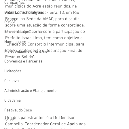
disposição final aos resíduos sólidos, 
Campanhas
municípios do Acre estão reunidos, na 
Datas Comemorativas
manhã desta segunda-feira, 13, em Rio 
Branco, na Sede da AMAC, para discutir 
POSSE
sobre uma atuação de forma consorciada. 
O evento, que conta com a participação do 
Institucional e Governo
Prefeito Isaac Lima, tem como objetivo a 
Homenagem
“Criação do Consórcio Intermunicipal para 
Coleta, Tratamento e Destinação Final de 
Meio Ambiente e Turismo
Resíduo Sólido”.
Convênios e Parcerias
Licitações
Carnaval
Administração e Planejamento
Cidadania
Festival do Coco
Um dos palestrantes, é o Dr. Denílson 
Saúde
Campello, Coordenador Geral de Apoio aos 