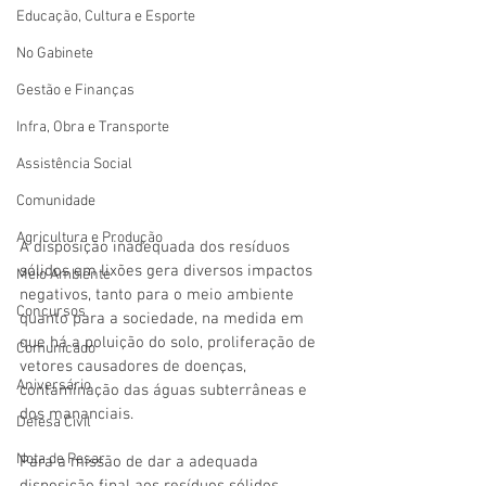
Educação, Cultura e Esporte
No Gabinete
Gestão e Finanças
Infra, Obra e Transporte
Assistência Social
Comunidade
Agricultura e Produção
A disposição inadequada dos resíduos 
sólidos em lixões gera diversos impactos 
Meio Ambiente
negativos, tanto para o meio ambiente 
Concursos
quanto para a sociedade, na medida em 
que há a poluição do solo, proliferação de 
Comunicado
vetores causadores de doenças, 
Aniversário
contaminação das águas subterrâneas e 
dos mananciais. 
Defesa Civil
Nota de Pesar
Para a missão de dar a adequada 