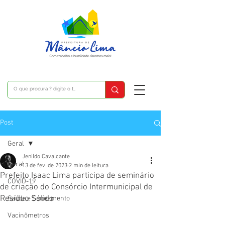
Post
Geral
Jenildo Cavalcante
Geral
13 de fev. de 2023
2 min de leitura
Prefeito Isaac Lima participa de seminário
COVID-19
de criação do Consórcio Intermunicipal de
Resíduo Sólido
Saúde e Saneamento
Vacinômetros