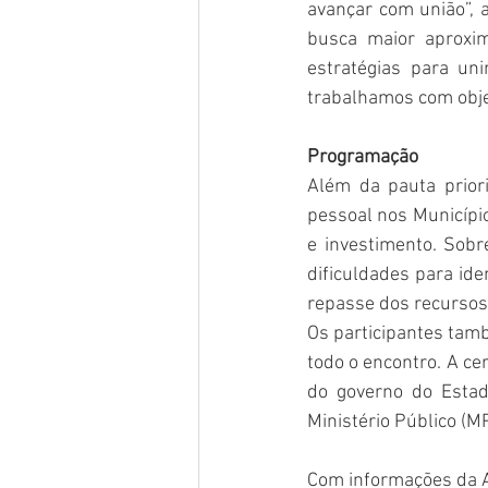
avançar com união”, a
busca maior aproxi
estratégias para un
trabalhamos com objet
Programação
Além da pauta prior
pessoal nos Município
e investimento. Sobr
dificuldades para ide
repasse dos recursos 
Os participantes tam
todo o encontro. A ce
do governo do Estad
Ministério Público (MP
Com informações da A