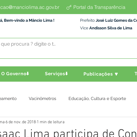
cao@manciolima.ac.gov.br
Portal da Transparência
á, Bem-vindo a Mâncio Lima !
Prefeito
José Luiz Gomes da C
Vice
Andisson Silva de Lima
O Governo⬇️
Serviços⬇️
T
Publicações 🔽
eamento
Vacinômetros
Educação, Cultura e Esporte
ima
6 de nov. de 2018
1 min de leitura
a e Transporte
Assistência Social
Comunidade
Agric
Isaac Lima participa de Co