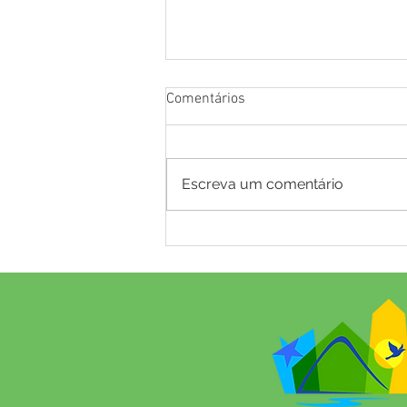
Comentários
Escreva um comentário
Educação de Mâncio Lima dá
salto histórico no IDEB:
município avança de 4,8 para
5,6 e alcança a 10ª colocação
no Acre