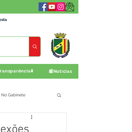
osta
ransparência⬇️
📰Notícias
No Gabinete
ultura e Produção
nexões