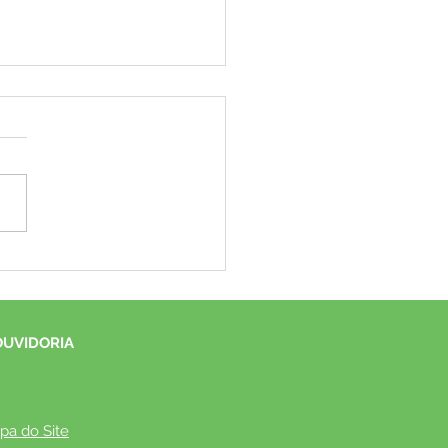
a de rodeio movimenta
rsos setores econômicos,
ndo emprego, renda e
cendo a economia local.
OUVIDORIA
pa do Site