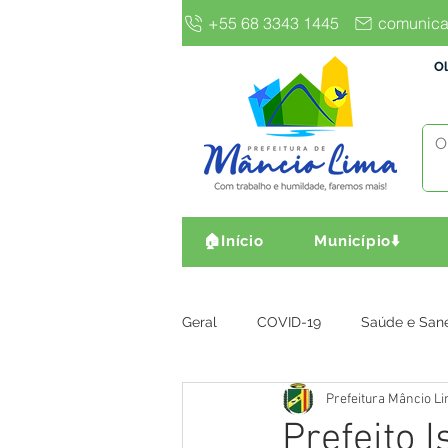
+55 68 3343 1445
comunica
Ol
🏠Início
Município⬇️
Geral
COVID-19
Saúde e San
Prefeitura Mâncio L
Gestão e Finanças
Infra, Obr
Prefeito 