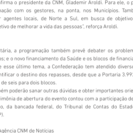
firma o presidente da CNM, Glademir Aroldi. Para ele, o 
mação com os gestores, na ponta, nos Municípios. Ta
ir agentes locais, de Norte a Sul, em busca de objetiv
ivo de melhorar a vida das pessoas”, reforça Aroldi.
itária, a programação também prevê debater os problem
s; e o novo financiamento da Saúde e os blocos de financi
e esse último tema, a Confederação tem atendido divers
ntificar o destino dos repasses, desde que a Portaria 3.99
de seis para dois blocos.
bém poderão sanar outras dúvidas e obter importantes orie
rimônia de abertura do evento contou com a participação d
o, da bancada federal, do Tribunal de Contas do Estado
).
gência CNM de Notícias