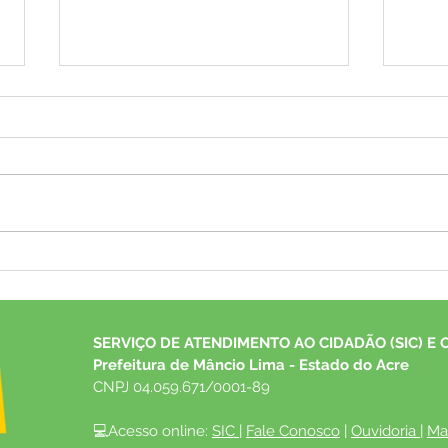
Plano de Desenvolvimento
Fest
Econômico de Mâncio Lima
dive
mobiliza poder público e
gera
sociedade para construir o
aque
SERVIÇO DE ATENDIMENTO AO CIDADÃO (SIC) E 
futuro do município
Prefeitura de Mâncio Lima - Estado do Acre
CNPJ 04.059.671/0001-89
💻Acesso online: 
SIC 
| 
Fale Conosco
 | 
Ouvidoria
| 
Ma