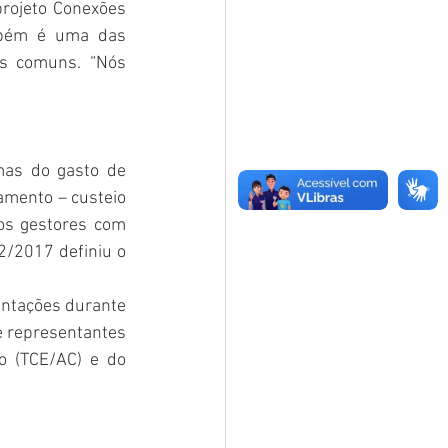
projeto Conexões 
mbém é uma das 
os comuns. “Nós 
as do gasto de 
amento – custeio 
os gestores com 
2/2017 definiu o 
ntações durante 
e representantes 
 (TCE/AC) e do 