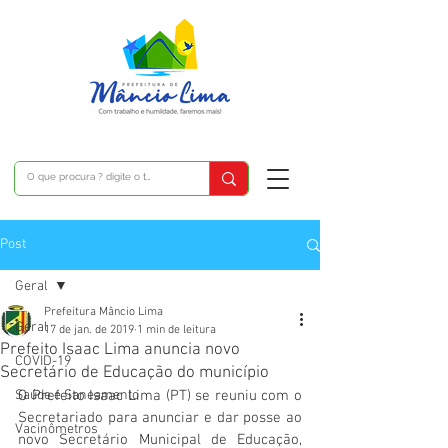
Post
Geral
Prefeitura Mâncio Lima
Geral
17 de jan. de 2019
1 min de leitura
Prefeito Isaac Lima anuncia novo
COVID-19
Secretário de Educação do município
Saúde e Saneamento
O Prefeito Isaac Lima (PT) se reuniu com o 
Secretariado para anunciar e dar posse ao 
Vacinômetros
novo Secretário Municipal de Educação, 