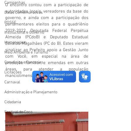
Campanhas
O encontro contou com a participação de 
autoridades locais, vereadores da base do 
Datas Comemorativas
governo, e ainda com a participação dos 
POSSE
parlamentares eleitos para o quadriênio 
2019-2022, Deputada Federal Perpétua 
Institucional e Governo
Almeida (PCdoB) e Deputado Estadual 
Homenagem
Edvaldo Magalhães (PC do B). Estes vieram 
sinalizar ao Prefeito apoio a Gestão Junto 
Meio Ambiente e Turismo
com Você, em especial na área de 
Convênios e Parcerias
produção familiar, e emendas em outras 
áreas, para atender a população 
Licitações
manciolimense.
Carnaval
Administração e Planejamento
Cidadania
Festival do Coco
Saúde