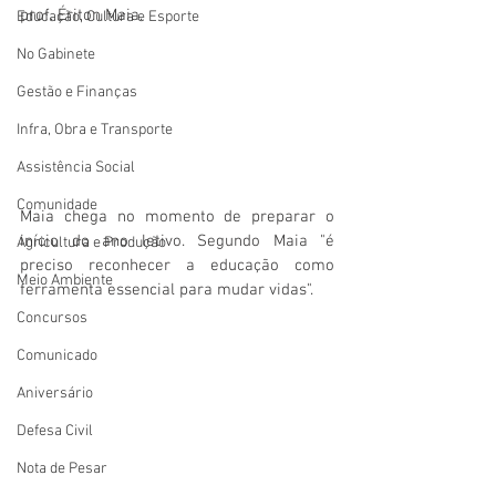
prof. Ériton Maia.
Educação, Cultura e Esporte
No Gabinete
Gestão e Finanças
Infra, Obra e Transporte
Assistência Social
Comunidade
Maia chega no momento de preparar o 
início do ano letivo. Segundo Maia "é 
Agricultura e Produção
preciso reconhecer a educação como 
Meio Ambiente
ferramenta essencial para mudar vidas".
Concursos
Comunicado
Aniversário
Defesa Civil
Nota de Pesar