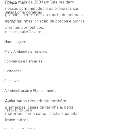
Pouco mais de 200 famílias residem 
Campanhas
nessas comunidades e os prejuízos são 
Datas Comemorativas
grandes, dentre eles, a morte de animais 
como galinhas, criação de porcos e outros 
POSSE
animais domésticos. 
Institucional e Governo
Homenagem
Meio Ambiente e Turismo
Convênios e Parcerias
Licitações
Carnaval
Administração e Planejamento
Cidadania
A cheia dos rios atingiu também 
plantações, casas de farinha e, bens 
Festival do Coco
materiais como cama, colchão, panela, 
entre outros. 
Saúde