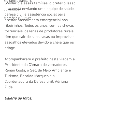
Vigilãncia Sanitária
Solidário à essas famílias, o prefeito Isaac 
Lima está enviando uma equipe de saúde, 
Juventude
defesa civil e assistência social para 
Memória e Cultura
prestar atendimento emergencial aos 
ribeirinhos. Todos os anos, com as chuvas 
torrenciais, dezenas de produtores rurais 
têm que sair de suas casas ou improvisar 
assoalhos elevados devido a cheia que os 
atinge.
Acompanharam o prefeito nesta viagem a 
Presidente da Câmara de vereadores, 
Renan Costa, o Séc. de Meio Ambiente e 
Turismo, Rosaldo Marques e a 
Coordenadora da Defesa civil, Adriana 
Zilda. 
Galeria de fotos: