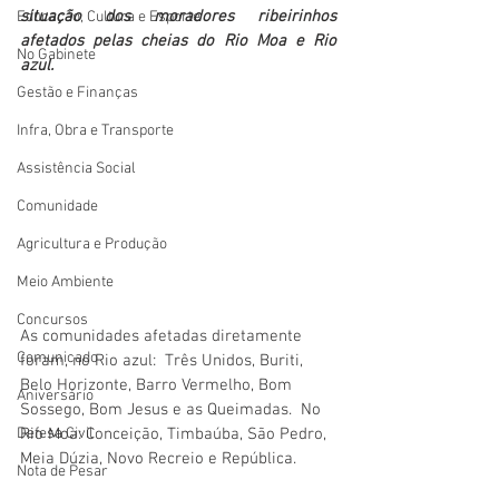
situação dos moradores ribeirinhos 
Educação, Cultura e Esporte
afetados pelas cheias do Rio Moa e Rio 
No Gabinete
azul.
Gestão e Finanças
Infra, Obra e Transporte
Assistência Social
Comunidade
Agricultura e Produção
Meio Ambiente
Concursos
As comunidades afetadas diretamente 
Comunicado
foram, no Rio azul:  Três Unidos, Buriti, 
Belo Horizonte, Barro Vermelho, Bom 
Aniversário
Sossego, Bom Jesus e as Queimadas.  No 
Rio Moa: Conceição, Timbaúba, São Pedro, 
Defesa Civil
Meia Dúzia, Novo Recreio e República.
Nota de Pesar