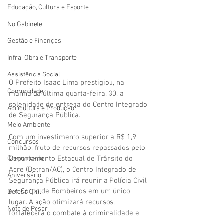
Educação, Cultura e Esporte
No Gabinete
Gestão e Finanças
Infra, Obra e Transporte
Assistência Social
O Prefeito Isaac Lima prestigiou, na 
Comunidade
manhã da última quarta-feira, 30, a 
solenidade de entrega do Centro Integrado 
Agricultura e Produção
de Segurança Pública. 
Meio Ambiente
Com um investimento superior a R$ 1,9 
Concursos
milhão, fruto de recursos repassados pelo 
Comunicado
Departamento Estadual de Trânsito do 
Acre (Detran/AC), o Centro Integrado de 
Aniversário
Segurança Pública irá reunir a Polícia Civil 
e o Corpo de Bombeiros em um único 
Defesa Civil
lugar. A ação otimizará recursos, 
Nota de Pesar
fortalecerá o combate à criminalidade e 