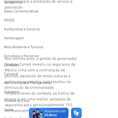
proporcionará a prestação de serviço à 
Campanhas
população.
Datas Comemorativas
POSSE
Institucional e Governo
Homenagem
Meio Ambiente e Turismo
Convênios e Parcerias
Nos últimos anos, a gestão do governador 
Gladson Cameli investiu na segurança de 
Licitações
Mâncio Lima com a contratação de 
Carnaval
policias, aquisição de novas viaturas e 
outros equipamentos. Isso resultou na 
Administração e Planejamento
diminuição da criminalidade, 
Cidadania
fortalecimento do combate ao tráfico de 
drogas e em uma melhor sensação de 
Festival do Coco
segurança para aproximadamente 19,5 
Saúde
mil manciolimenses.