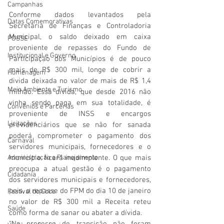
Campanhas
Conforme dados levantados pela 
Datas Comemorativas
Secretária de Finanças e Controladoria 
Municipal, o saldo deixado em caixa 
POSSE
proveniente de repasses do Fundo de 
Institucional e Governo
Participação dos Municípios é de pouco 
mais de R$ 300 mil, longe de cobrir a 
Homenagem
divida deixada no valor de mais de R$ 1,4 
Meio Ambiente e Turismo
milhão. Essa divida, que desde 2016 não 
vinha sendo paga em sua totalidade, é 
Convênios e Parcerias
proveniente de INSS e encargos 
Licitações
previdenciários que se não for sanada 
poderá comprometer o pagamento dos 
Carnaval
servidores municipais, fornecedores e o 
Administração e Planejamento
município ficará inadimplente. O que mais 
preocupa a atual gestão é o pagamento 
Cidadania
dos servidores municipais e fornecedores, 
pois, o repasse do FPM do dia 10 de janeiro 
Festival do Coco
no valor de R$ 300 mil a Receita reteu 
Saúde
como forma de sanar ou abater a dívida.