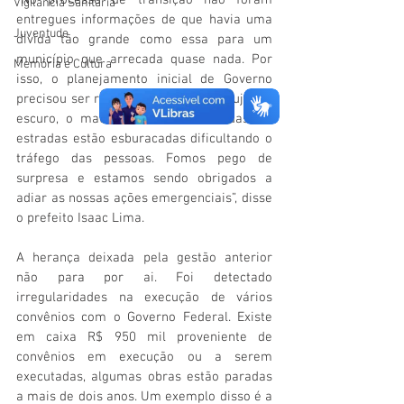
“No processo de transição não foram 
Vigilãncia Sanitária
entregues informações de que havia uma 
Juventude
divida tão grande como essa para um 
município que arrecada quase nada. Por 
Memória e Cultura
isso, o planejamento inicial de Governo 
precisou ser revisto. A cidade está suja, no 
escuro, o mato toma conta das ruas, as 
estradas estão esburacadas dificultando o 
tráfego das pessoas. Fomos pego de 
surpresa e estamos sendo obrigados a 
adiar as nossas ações emergenciais”, disse 
o prefeito Isaac Lima.
A herança deixada pela gestão anterior 
não para por ai. Foi detectado 
irregularidades na execução de vários 
convênios com o Governo Federal. Existe 
em caixa R$ 950 mil proveniente de 
convênios em execução ou a serem 
executadas, algumas obras estão paradas 
a mais de dois anos. Um exemplo disso é a 