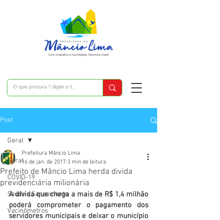
Post
Geral
Prefeitura Mâncio Lima
Geral
16 de jan. de 2017
3 min de leitura
Prefeito de Mâncio Lima herda divida
COVID-19
previdenciária milionária
Saúde e Saneamento
A dívida que chega a mais de R$ 1,4 milhão 
poderá comprometer o pagamento dos 
Vacinômetros
servidores municipais e deixar o município 