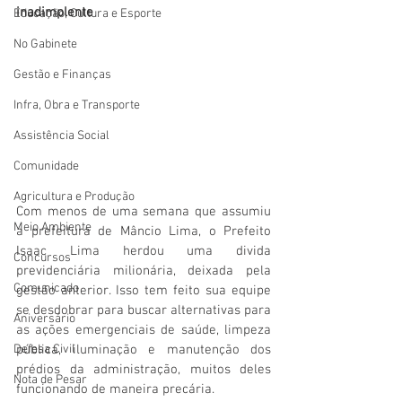
inadimplente
Educação, Cultura e Esporte
No Gabinete
Gestão e Finanças
Infra, Obra e Transporte
Assistência Social
Comunidade
Agricultura e Produção
Com menos de uma semana que assumiu 
Meio Ambiente
a prefeitura de Mâncio Lima, o Prefeito 
Isaac Lima herdou uma divida 
Concursos
previdenciária milionária, deixada pela 
Comunicado
gestão anterior. Isso tem feito sua equipe 
se desdobrar para buscar alternativas para 
Aniversário
as ações emergenciais de saúde, limpeza 
Defesa Civil
pública, iluminação e manutenção dos 
prédios da administração, muitos deles 
Nota de Pesar
funcionando de maneira precária.