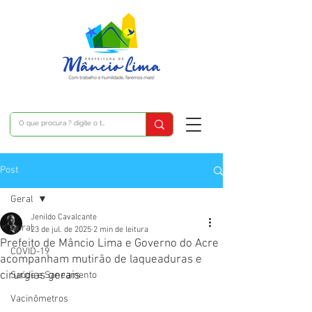
Post
Geral
Jenildo Cavalcante
Geral
23 de jul. de 2025
2 min de leitura
Prefeito de Mâncio Lima e Governo do Acre
COVID-19
acompanham mutirão de laqueaduras e
cirurgias gerais
Saúde e Saneamento
Vacinômetros