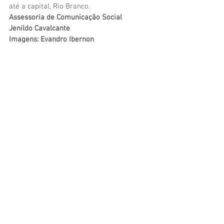
até a capital, Rio Branco.
Assessoria de Comunicação Social
Jenildo Cavalcante
Imagens: Evandro Ibernon
Colaboração: Agência de Notícias de Acre
Saúde e Saneamento
Institucional e Governo
Convênios e Parcerias
Ver tudo
Posts recentes