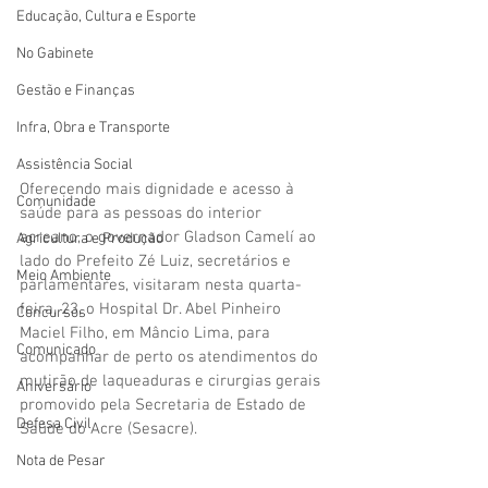
Educação, Cultura e Esporte
No Gabinete
Gestão e Finanças
Infra, Obra e Transporte
Assistência Social
Oferecendo mais dignidade e acesso à 
Comunidade
saúde para as pessoas do interior 
acreano, o governador Gladson Camelí ao 
Agricultura e Produção
lado do Prefeito Zé Luiz, secretários e 
Meio Ambiente
parlamentares, visitaram nesta quarta-
feira, 23, o Hospital Dr. Abel Pinheiro 
Concursos
Maciel Filho, em Mâncio Lima, para 
Comunicado
acompanhar de perto os atendimentos do 
mutirão de laqueaduras e cirurgias gerais 
Aniversário
promovido pela Secretaria de Estado de 
Defesa Civil
Saúde do Acre (Sesacre).
Nota de Pesar