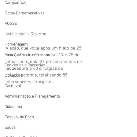
Campanhas
Datas Comemorativas
POSSE
Institucional e Governo
Homenagem
A ação, que volta após um hiato de 25 
anos, ocorre entre os dias 19 e 25 de 
Meio Ambiente e Turismo
julho, contempla 37 procedimentos de 
Convênios e Parcerias
laqueadura e 48 cirurgias de 
colecistectomia, totalizando 85 
Licitações
intervenções cirúrgicas.
Carnaval
Administração e Planejamento
Cidadania
Festival do Coco
Saúde