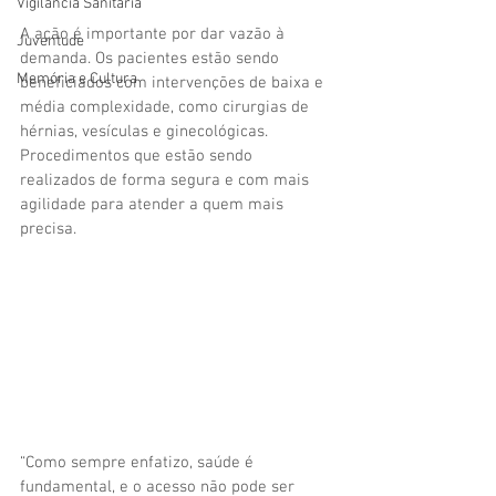
Vigilãncia Sanitária
A ação é importante por dar vazão à 
Juventude
demanda. Os pacientes estão sendo 
Memória e Cultura
beneficiados com intervenções de baixa e 
média complexidade, como cirurgias de 
hérnias, vesículas e ginecológicas. 
Procedimentos que estão sendo 
realizados de forma segura e com mais 
agilidade para atender a quem mais 
precisa.
“Como sempre enfatizo, saúde é 
fundamental, e o acesso não pode ser 