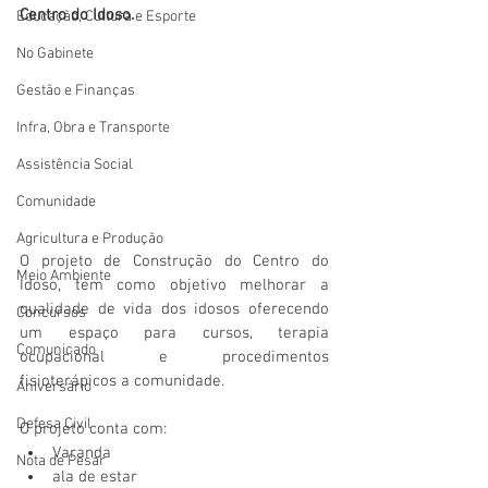
Centro do Idoso.
Educação, Cultura e Esporte
No Gabinete
Gestão e Finanças
Infra, Obra e Transporte
Assistência Social
Comunidade
Agricultura e Produção
O projeto de Construção do Centro do 
Meio Ambiente
Idoso, tem como objetivo melhorar a 
qualidade de vida dos idosos oferecendo 
Concursos
um espaço para cursos, terapia 
Comunicado
ocupacional e procedimentos 
fisioterápicos a comunidade.
Aniversário
Defesa Civil
O projeto conta com: 
Varanda
Nota de Pesar
ala de estar