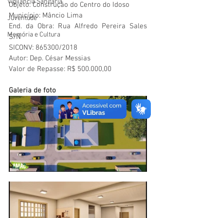
Vigilãncia Sanitária
Objeto: Construção do Centro do Idoso
Município: Mâncio Lima 
Juventude
End. da Obra: Rua Alfredo Pereira Sales 
Memória e Cultura
S/N 
SICONV: 865300/2018
Autor: Dep. César Messias
Valor de Repasse: R$ 500.000,00
Galeria de foto