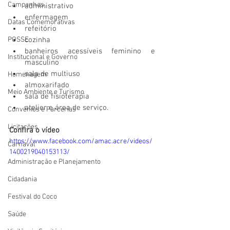
Campanhas
administrativo
enfermagem
Datas Comemorativas
refeitório
cozinha
POSSE
banheiros acessíveis feminino e 
Institucional e Governo
masculino
sala de multiuso 
Homenagem
almoxarifado 
Meio Ambiente e Turismo
sala de fisioterapia
atelier e área de serviço.
Convênios e Parcerias
Licitações
Confira o vídeo
https://www.facebook.com/amac.acre/videos/
Carnaval
1400219040153113/
Administração e Planejamento
Cidadania
Festival do Coco
Saúde