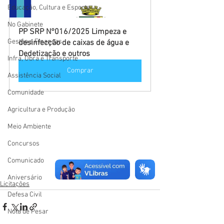
Educação, Cultura e Esporte
No Gabinete
PP SRP N°016/2025 Limpeza e 
Gestão e Finanças
desinfecção de caixas de água e 
Dedetização e outros
Infra, Obra e Transporte
Comprar
Assistência Social
Comunidade
Agricultura e Produção
Meio Ambiente
Concursos
Comunicado
Aniversário
Licitações
Defesa Civil
Nota de Pesar