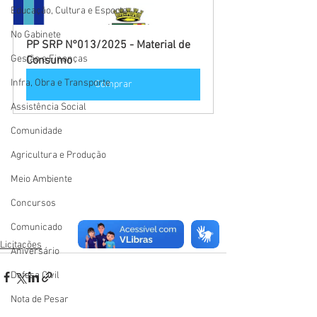
Educação, Cultura e Esporte
No Gabinete
PP SRP N°013/2025 - Material de 
Gestão e Finanças
Consumo
Infra, Obra e Transporte
Comprar
Assistência Social
Comunidade
Agricultura e Produção
Meio Ambiente
Concursos
Comunicado
Licitações
Aniversário
Defesa Civil
Nota de Pesar