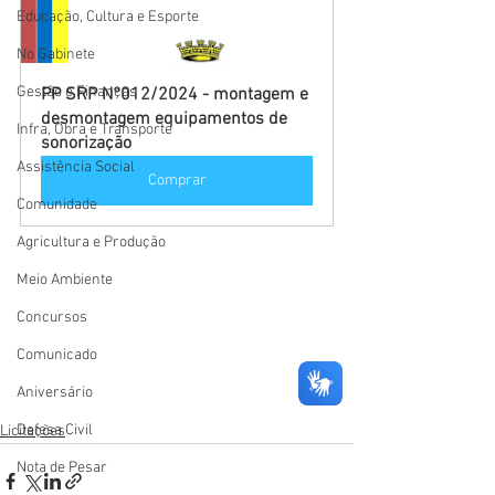
Educação, Cultura e Esporte
No Gabinete
Gestão e Finanças
PP SRP N°012/2024 - montagem e 
desmontagem equipamentos de 
Infra, Obra e Transporte
sonorização
Assistência Social
Comprar
Comunidade
Agricultura e Produção
Meio Ambiente
Concursos
Comunicado
Aniversário
Defesa Civil
Licitações
Nota de Pesar