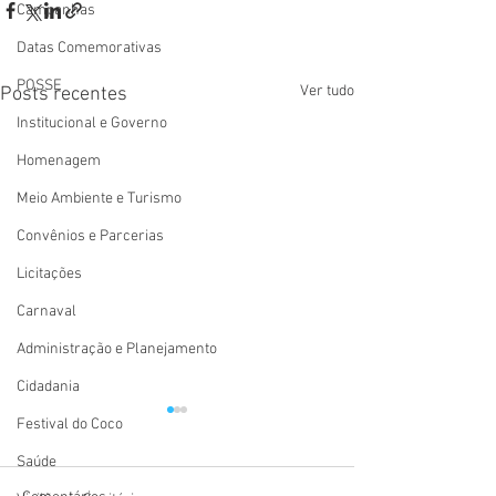
Campanhas
Datas Comemorativas
POSSE
Ver tudo
Posts recentes
Institucional e Governo
Homenagem
Meio Ambiente e Turismo
Convênios e Parcerias
Licitações
Carnaval
Administração e Planejamento
Cidadania
Festival do Coco
Saúde