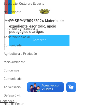
Educação, Cultura e Esporte
No Gabinete
Gestão e Finanças
PP SRP N°009/2024 Material de 
expediente, escritório, apoio 
Infra, Obra e Transporte
pedagógico e artigos
Assistência Social
Comprar
Comunidade
Agricultura e Produção
Meio Ambiente
Concursos
Comunicado
Aniversário
Defesa Civil
Licitações
Nota de Pesar