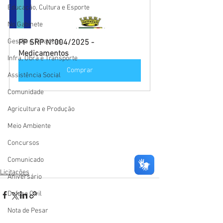
Educação, Cultura e Esporte
No Gabinete
Gestão e Finanças
PP SRP N°004/2025 - 
Medicamentos
Infra, Obra e Transporte
Comprar
Assistência Social
Comunidade
Agricultura e Produção
Meio Ambiente
Concursos
Comunicado
Licitações
Aniversário
Defesa Civil
Nota de Pesar