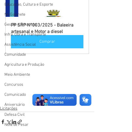
Educação, Cultura e Esporte
No Gabinete
Gestão e Finanças
PP SRP N°003/2025 - Baleeira 
artesanal e Motor a diesel
Infra, Obra e Transporte
Comprar
Assistência Social
Comunidade
Agricultura e Produção
Meio Ambiente
Concursos
Comunicado
Aniversário
Licitações
Defesa Civil
Nota de Pesar