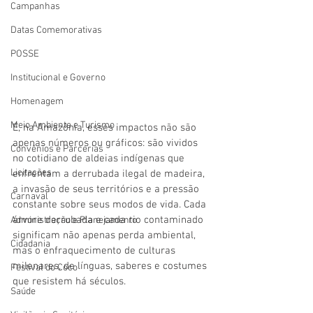
Campanhas
Datas Comemorativas
POSSE
Institucional e Governo
Homenagem
Meio Ambiente e Turismo
E, na Amazônia, esses impactos não são 
apenas números ou gráficos: são vividos 
Convênios e Parcerias
no cotidiano de aldeias indígenas que 
Licitações
enfrentam a derrubada ilegal de madeira, 
a invasão de seus territórios e a pressão 
Carnaval
constante sobre seus modos de vida. Cada 
árvore derrubada e cada rio contaminado 
Administração e Planejamento
significam não apenas perda ambiental, 
Cidadania
mas o enfraquecimento de culturas 
milenares, de línguas, saberes e costumes 
Festival do Coco
que resistem há séculos.
Saúde