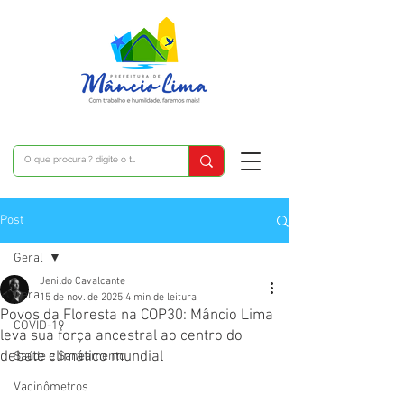
Post
Geral
Jenildo Cavalcante
Geral
15 de nov. de 2025
4 min de leitura
Povos da Floresta na COP30: Mâncio Lima
COVID-19
leva sua força ancestral ao centro do
debate climático mundial
Saúde e Saneamento
Vacinômetros