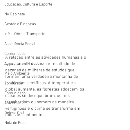
Educação, Cultura e Esporte
No Gabinete
Gestão e Finanças
Infra, Obra e Transporte
Assistência Social
Comunidade
A relação entre as atividades humanas e o 
Agricultura e Produção
aquecimento da Terra é resultado de 
dezenas de milhares de estudos que 
Meio Ambiente
formam uma verdadeira montanha de 
evidências científicas. A temperatura 
Concursos
global aumenta, as florestas adoecem, os 
Comunicado
oceanos se desequilibram, os rios 
transbordam ou somem de maneira 
Aniversário
vertiginosa e o clima se transforma em 
Defesa Civil
todos os continentes.
Nota de Pesar