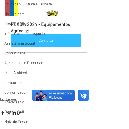
Educação, Cultura e Esporte
No Gabinete
Gestão e Finanças
PE 005/2024 - Equipamentos 
Agrícolas
Infra, Obra e Transporte
Comprar
Assistência Social
Comunidade
Agricultura e Produção
Meio Ambiente
Concursos
Comunicado
Licitações
Aniversário
Defesa Civil
Nota de Pesar