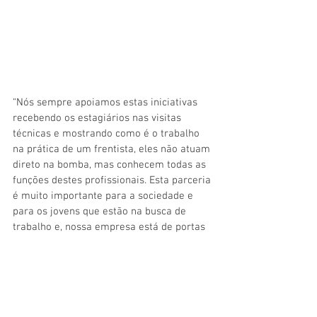
“Nós sempre apoiamos estas iniciativas 
recebendo os estagiários nas visitas 
técnicas e mostrando como é o trabalho 
na prática de um frentista, eles não atuam 
direto na bomba, mas conhecem todas as 
funções destes profissionais. Esta parceria 
é muito importante para a sociedade e 
para os jovens que estão na busca de 
trabalho e, nossa empresa está de portas 
abertas para receber sempre que formos 
procurados”, finalizou Genisso França, 
gerente de posto de combustível.  
Os cursos profissionalizantes são 