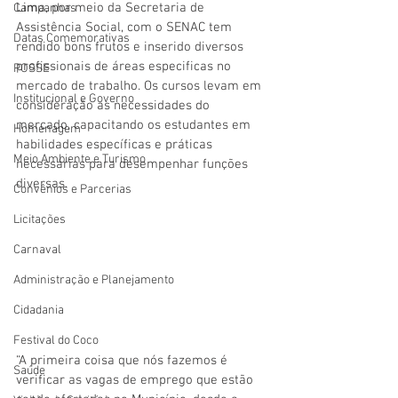
Lima, por meio da Secretaria de 
Campanhas
Assistência Social, com o SENAC tem 
Datas Comemorativas
rendido bons frutos e inserido diversos 
profissionais de áreas especificas no 
POSSE
mercado de trabalho. Os cursos levam em 
Institucional e Governo
consideração as necessidades do 
mercado, capacitando os estudantes em 
Homenagem
habilidades específicas e práticas 
Meio Ambiente e Turismo
necessárias para desempenhar funções 
diversas. 
Convênios e Parcerias
Licitações
Carnaval
Administração e Planejamento
Cidadania
Festival do Coco
“A primeira coisa que nós fazemos é 
Saúde
verificar as vagas de emprego que estão 