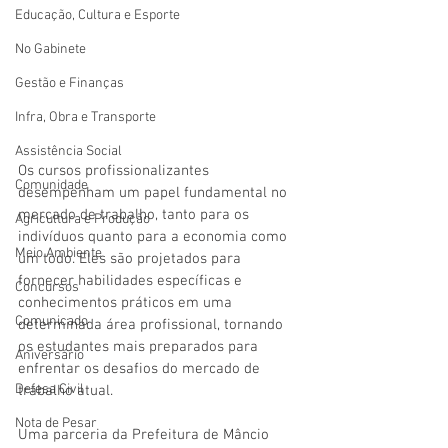
Educação, Cultura e Esporte
No Gabinete
Gestão e Finanças
Infra, Obra e Transporte
Assistência Social
Os cursos profissionalizantes 
Comunidade
desempenham um papel fundamental no 
mercado de trabalho, tanto para os 
Agricultura e Produção
indivíduos quanto para a economia como 
Meio Ambiente
um todo. Eles são projetados para 
fornecer habilidades específicas e 
Concursos
conhecimentos práticos em uma 
Comunicado
determinada área profissional, tornando 
os estudantes mais preparados para 
Aniversário
enfrentar os desafios do mercado de 
Defesa Civil
trabalho atual.
Nota de Pesar
Uma parceria da Prefeitura de Mâncio 