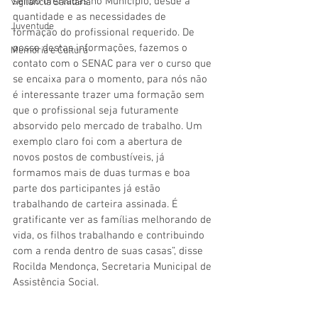
sendo ofertadas no Município, desde a 
Vigilãncia Sanitária
quantidade e as necessidades de 
Juventude
formação do profissional requerido. De 
posse destas informações, fazemos o 
Memória e Cultura
contato com o SENAC para ver o curso que 
se encaixa para o momento, para nós não 
é interessante trazer uma formação sem 
que o profissional seja futuramente 
absorvido pelo mercado de trabalho. Um 
exemplo claro foi com a abertura de 
novos postos de combustíveis, já 
formamos mais de duas turmas e boa 
parte dos participantes já estão 
trabalhando de carteira assinada. É 
gratificante ver as famílias melhorando de 
vida, os filhos trabalhando e contribuindo 
com a renda dentro de suas casas”, disse 
Rocilda Mendonça, Secretaria Municipal de 
Assistência Social.  