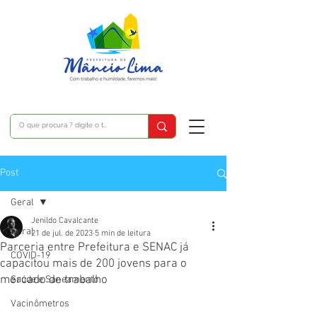
Post
Geral
Jenildo Cavalcante
Geral
21 de jul. de 2023
5 min de leitura
Parceria entre Prefeitura e SENAC já
COVID-19
capacitou mais de 200 jovens para o
mercado de trabalho
Saúde e Saneamento
Vacinômetros