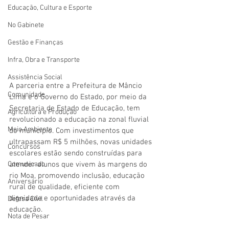
Educação, Cultura e Esporte
No Gabinete
Gestão e Finanças
Infra, Obra e Transporte
Assistência Social
A parceria entre a Prefeitura de Mâncio 
Comunidade
Lima e o Governo do Estado, por meio da 
Secretaria de Estado de Educação, tem 
Agricultura e Produção
revolucionado a educação na zonal fluvial 
Meio Ambiente
do município. Com investimentos que 
ultrapassam R$ 5 milhões, novas unidades 
Concursos
escolares estão sendo construídas para 
atender alunos que vivem às margens do 
Comunicado
rio Moa, promovendo inclusão, educação 
Aniversário
rural de qualidade, eficiente com 
dignidade e oportunidades através da 
Defesa Civil
educação.
Nota de Pesar