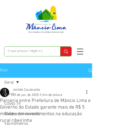
Post
Geral
Jenildo Cavalcante
Geral
25 de jun. de 2025
3 min de leitura
Parceria entre Prefeitura de Mâncio Lima e
COVID-19
Governo do Estado garante mais de R$ 5
milhões em investimentos na educação
Saúde e Saneamento
rural ribeirinha
Vacinômetros