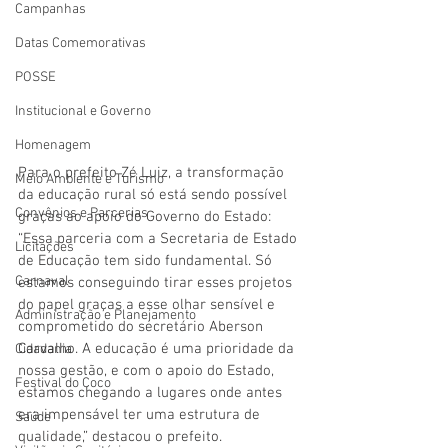
Campanhas
Datas Comemorativas
POSSE
Institucional e Governo
Homenagem
Para o prefeito Zé Luiz, a transformação 
Meio Ambiente e Turismo
da educação rural só está sendo possível 
Convênios e Parcerias
graças ao apoio do Governo do Estado: 
“Essa parceria com a Secretaria de Estado 
Licitações
de Educação tem sido fundamental. Só 
Carnaval
estamos conseguindo tirar esses projetos 
do papel graças a esse olhar sensível e 
Administração e Planejamento
comprometido do secretário Aberson 
Carvalho. A educação é uma prioridade da 
Cidadania
nossa gestão, e com o apoio do Estado, 
Festival do Coco
estamos chegando a lugares onde antes 
era impensável ter uma estrutura de 
Saúde
qualidade,” destacou o prefeito.