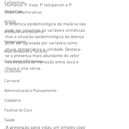
Campanhas
humanos: P. vivax, P. falciparum e P. 
malariae. 
Datas Comemorativas
POSSE
A dinâmica epidemiológica da malária não 
pode ser resumida às variáveis climáticas, 
Institucional e Governo
mas a situação epidemiológica da doença 
Homenagem
pode ser agravada por variáveis como 
chuva, temperatura e umidade. Destaca-
Meio Ambiente e Turismo
se a presença mais abundante do vetor 
Convênios e Parcerias
nas estações de transição entre seca e 
chuva e vice-versa.
Licitações
Carnaval
Administração e Planejamento
Cidadania
Festival do Coco
Saúde
“A prevenção salva vidas, um simples copo 