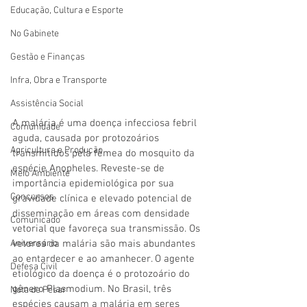
Educação, Cultura e Esporte
No Gabinete
Gestão e Finanças
Infra, Obra e Transporte
Assistência Social
A malária é uma doença infecciosa febril 
Comunidade
aguda, causada por protozoários 
Agricultura e Produção
transmitidos pela fêmea do mosquito da 
espécie Anopheles. Reveste-se de 
Meio Ambiente
importância epidemiológica por sua 
Concursos
gravidade clínica e elevado potencial de 
disseminação em áreas com densidade 
Comunicado
vetorial que favoreça sua transmissão. Os 
vetores da malária são mais abundantes 
Aniversário
ao entardecer e ao amanhecer. O agente 
Defesa Civil
etiológico da doença é o protozoário do 
gênero Plasmodium. No Brasil, três 
Nota de Pesar
espécies causam a malária em seres 