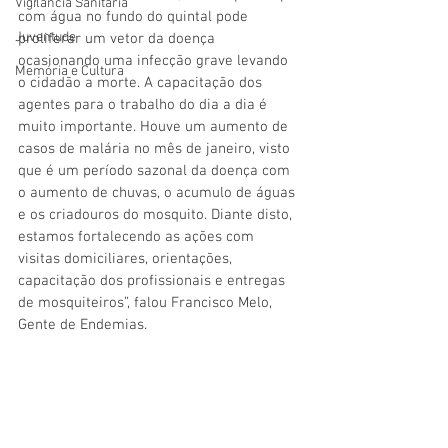
Vigilãncia Sanitária
com água no fundo do quintal pode 
Juventude
proliferar um vetor da doença 
ocasionando uma infecção grave levando 
Memória e Cultura
o cidadão a morte. A capacitação dos 
agentes para o trabalho do dia a dia é 
muito importante. Houve um aumento de 
casos de malária no mês de janeiro, visto 
que é um período sazonal da doença com 
o aumento de chuvas, o acumulo de águas 
e os criadouros do mosquito. Diante disto, 
estamos fortalecendo as ações com 
visitas domiciliares, orientações, 
capacitação dos profissionais e entregas 
de mosquiteiros”, falou Francisco Melo, 
Gente de Endemias.