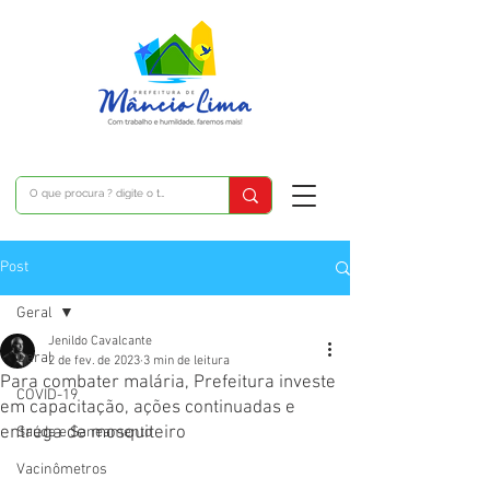
Post
Geral
Jenildo Cavalcante
Geral
2 de fev. de 2023
3 min de leitura
Para combater malária, Prefeitura investe
COVID-19
em capacitação, ações continuadas e
entrega de mosquiteiro
Saúde e Saneamento
Vacinômetros