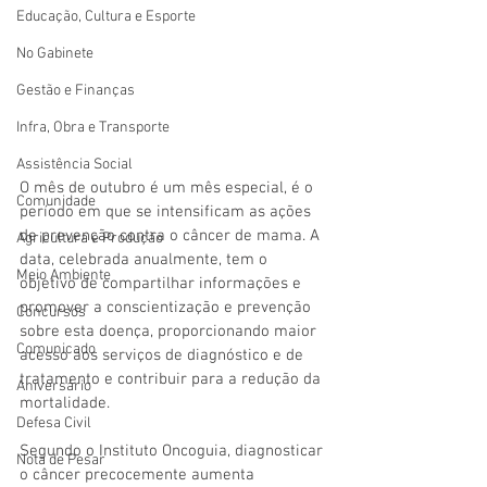
Educação, Cultura e Esporte
No Gabinete
Gestão e Finanças
Infra, Obra e Transporte
Assistência Social
O mês de outubro é um mês especial, é o 
Comunidade
período em que se intensificam as ações 
de prevenção contra o câncer de mama. A 
Agricultura e Produção
data, celebrada anualmente, tem o 
Meio Ambiente
objetivo de compartilhar informações e 
promover a conscientização e prevenção 
Concursos
sobre esta doença, proporcionando maior 
Comunicado
acesso aos serviços de diagnóstico e de 
tratamento e contribuir para a redução da 
Aniversário
mortalidade. 
Defesa Civil
Segundo o Instituto Oncoguia, diagnosticar 
Nota de Pesar
o câncer precocemente aumenta 