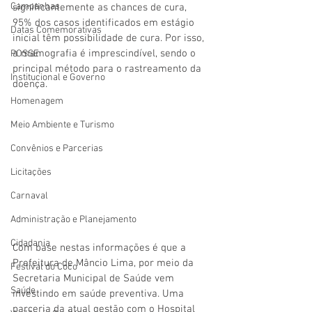
Campanhas
significantemente as chances de cura, 
95% dos casos identificados em estágio 
Datas Comemorativas
inicial têm possibilidade de cura. Por isso, 
a mamografia é imprescindível, sendo o 
POSSE
principal método para o rastreamento da 
Institucional e Governo
doença.
Homenagem
Meio Ambiente e Turismo
Convênios e Parcerias
Licitações
Carnaval
Administração e Planejamento
Cidadania
Com base nestas informações é que a 
Prefeitura de Mâncio Lima, por meio da 
Festival do Coco
Secretaria Municipal de Saúde vem 
Saúde
investindo em saúde preventiva. Uma 
parceria da atual gestão com o Hospital 