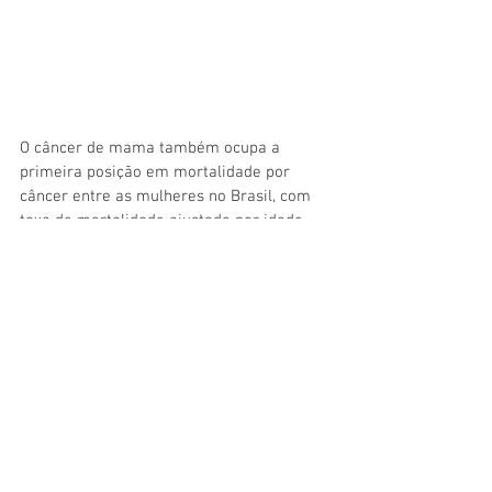
O câncer de mama também ocupa a 
primeira posição em mortalidade por 
câncer entre as mulheres no Brasil, com 
taxa de mortalidade ajustada por idade, 
pela população mundial, para 2019, de 
14,23/100 mil. As maiores taxas de 
incidência e de mortalidade estão nas 
regiões Sul e Sudeste do Brasil.
Os principais sinais e sintomas suspeitos 
de câncer de mama são: caroço (nódulo), 
geralmente endurecido, fixo e indolor; 
pele da mama avermelhada ou parecida 
com casca de laranja, alterações no bico 
do peito (mamilo) e saída espontânea de 