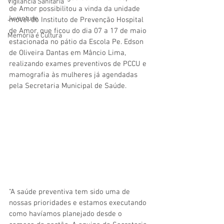
Vigilãncia Sanitária
de Amor possibilitou a vinda da 
unidade 
Juventude
móvel do Instituto de Prevenção Hospital 
de Amor, que ficou do dia 07 a 17 de maio 
Memória e Cultura
estacionada no pátio da Escola Pe. Edson 
de Oliveira Dantas em Mâncio Lima, 
realizando exames preventivos de PCCU e 
mamografia às mulheres já agendadas 
pela Secretaria Municipal de Saúde.
“A saúde preventiva tem sido uma de 
nossas prioridades e estamos executando 
como havíamos planejado desde o 