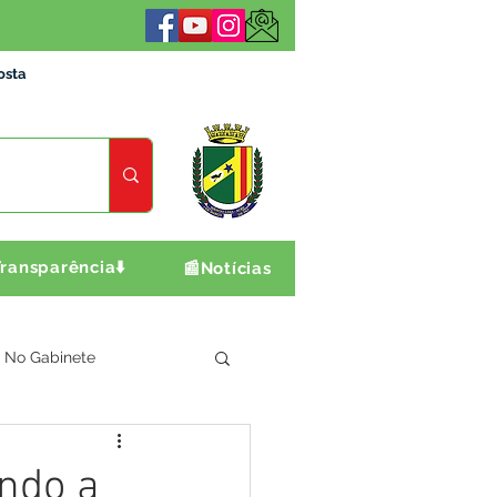
osta
ransparência⬇️
📰Notícias
No Gabinete
ultura e Produção
ndo a