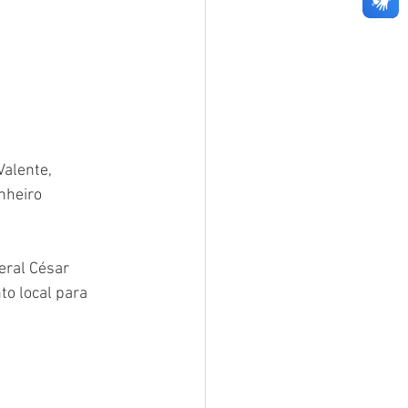
Valente, 
nheiro 
ral César 
to local para 