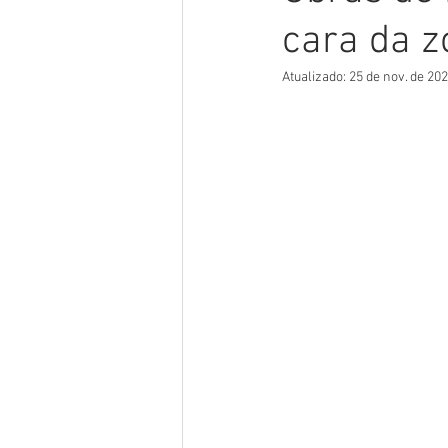
cara da z
Meio Ambiente
Concursos
Atualizado:
25 de nov. de 20
Datas Comemorativas
POSS
Convênios e Parcerias
Licita
Saúde
Vigilãncia Sanitária