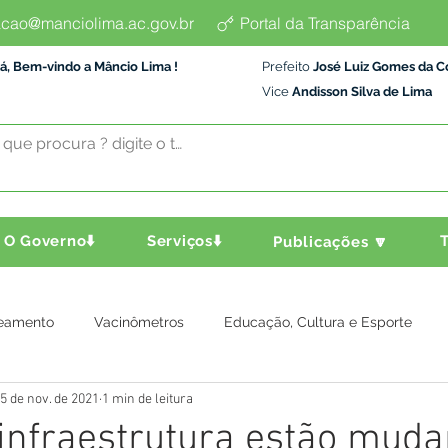
cao@manciolima.ac.gov.br
Portal da Transparência
á, Bem-vindo a Mâncio Lima !
Prefeito
José Luiz Gomes da C
Vice
Andisson Silva de Lima
O Governo⬇️
Serviços⬇️
T
Publicações 🔽
eamento
Vacinômetros
Educação, Cultura e Esporte
5 de nov. de 2021
1 min de leitura
a e Transporte
Assistência Social
Comunidade
Agric
infraestrutura estão muda