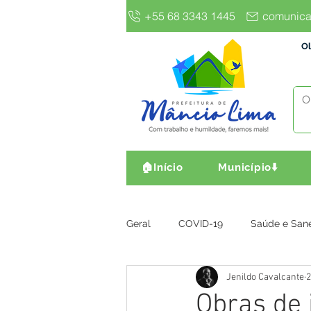
+55 68 3343 1445
comunica
Ol
🏠Início
Município⬇️
Geral
COVID-19
Saúde e San
Jenildo Cavalcante
2
Gestão e Finanças
Infra, Obr
Obras de 