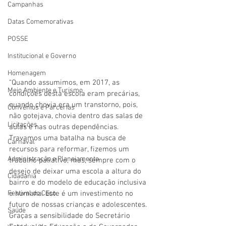
Campanhas
Datas Comemorativas
POSSE
Institucional e Governo
Homenagem
“Quando assumimos, em 2017, as 
Meio Ambiente e Turismo
condições desta escola eram precárias, 
quando chovia era um transtorno, pois, 
Convênios e Parcerias
não gotejava, chovia dentro das salas de 
Licitações
aulas e nas outras dependências. 
Travamos uma batalha na busca de 
Carnaval
recursos para reformar, fizemos um 
Administração e Planejamento
trabalho paliativo, mas, sempre com o 
desejo de deixar uma escola a altura do 
Cidadania
bairro e do modelo de educação inclusiva 
Festival do Coco
e humana. Este é um investimento no 
futuro de nossas crianças e adolescentes. 
Saúde
Graças a sensibilidade do Secretário 