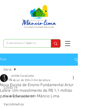
Post
Geral
Jenildo Cavalcante
Geral
4 de jul. de 2024
3 min de leitura
Nova Escola de Ensino Fundamental Artur
COVID-19
Lebre: Um investimento de R$ 1,1 milhão
para a Educação em Mâncio Lima
Saúde e Saneamento
Vacinômetros