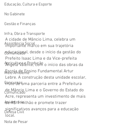
Educação, Cultura e Esporte
No Gabinete
Gestão e Finanças
Infra, Obra e Transporte
A cidade de Mâncio Lima, celebra um 
Assistência Social
importante marco em sua trajetória 
educacional, desde o início da gestão do 
Comunidade
Prefeito Isaac Lima e da Vice-prefeita 
Agricultura e Produção
Ângela Valente, com o início das obras da 
Escola de Ensino Fundamental Artur 
Meio Ambiente
Lebre. A construção desta unidade escolar, 
Concursos
fruto de uma parceria entre a Prefeitura 
de Mâncio Lima e o Governo do Estado do 
Comunicado
Acre, representa um investimento de mais 
Aniversário
de R$ 1 milhão e promete trazer 
significativos avanços para a educação 
Defesa Civil
local.
Nota de Pesar