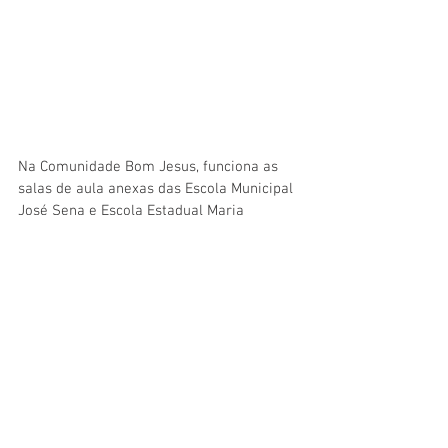
Na Comunidade Bom Jesus, funciona as 
salas de aula anexas das Escola Municipal 
José Sena e Escola Estadual Maria 
Firmino Chaves, atendendo cerca de 43 
alunos da rede municipal e 42 alunos da 
rede estadual. O intuito, foi transformar as 
salas de aulas anexas em uma Escola 
Polo, que atenderá as demandas das duas 
redes de ensino, parceria essa que já 
funciona. O antigo prédio contava com as 
instalações físicas precárias e possuía 
apenas uma sala de aula.