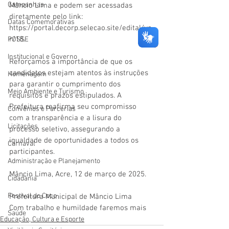
Campanhas
Mâncio Lima e podem ser acessadas 
diretamente pelo link: 
Datas Comemorativas
https://portal.decorp.selecao.site/edital/ve
r/18.
POSSE
Institucional e Governo
Reforçamos a importância de que os 
candidatos estejam atentos às instruções 
Homenagem
para garantir o cumprimento dos 
Meio Ambiente e Turismo
requisitos e prazos estipulados. A 
Prefeitura reafirma seu compromisso 
Convênios e Parcerias
com a transparência e a lisura do 
Licitações
processo seletivo, assegurando a 
igualdade de oportunidades a todos os 
Carnaval
participantes.
Administração e Planejamento
Mâncio Lima, Acre, 12 de março de 2025.
Cidadania
Festival do Coco
Prefeitura Municipal de Mâncio Lima
Com trabalho e humildade faremos mais
Saúde
Educação, Cultura e Esporte