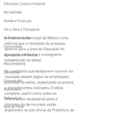
Educação, Cultura e Esporte
No Gabinete
Gestão e Finanças
Infra, Obra e Transporte
A Prefeitura Municipal de Mâncio Lima 
Assistência Social
informa que o resultado do processo 
Comunidade
seletivo para a área da Educação foi 
divulgado conforme o cronograma 
Agricultura e Produção
estabelecido no edital.
Meio Ambiente
Os candidatos que desejarem recorrer do 
Concursos
resultado devem seguir as orientações 
Comunicado
previstas no edital, respeitando os prazos 
e procedimentos indicados. O edital 
Aniversário
completo, assim como todas as 
Defesa Civil
informações necessárias para a 
interposição de recursos, estão 
Nota de Pesar
disponíveis no site oficial da Prefeitura de 