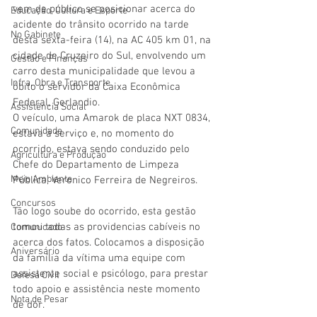
vem de público se posicionar acerca do 
Educação, Cultura e Esporte
acidente do trânsito ocorrido na tarde 
No Gabinete
desta sexta-feira (14), na AC 405 km 01, na 
cidade de Cruzeiro do Sul, envolvendo um 
Gestão e Finanças
carro desta municipalidade que levou a 
Infra, Obra e Transporte
óbito o servidor da Caixa Econômica 
Federal, Gerlandio.
Assistência Social
O veículo, uma Amarok de placa NXT 0834, 
Comunidade
estava à serviço e, no momento do 
ocorrido, estava sendo conduzido pelo 
Agricultura e Produção
Chefe do Departamento de Limpeza 
Meio Ambiente
Pública, Veronico Ferreira de Negreiros. 
Concursos
Tão logo soube do ocorrido, esta gestão 
tomou todas as providencias cabíveis no 
Comunicado
acerca dos fatos. Colocamos a disposição 
Aniversário
da família da vítima uma equipe com 
assistente social e psicólogo, para prestar 
Defesa Civil
todo apoio e assistência neste momento 
Nota de Pesar
de dor.