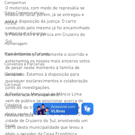
Campanhas
O motorista, com medo de represália se 
Datas Comemorativas
evadiu do local, porém, já se entregou e 
está à disposição da justiça. O carro 
POSSE
conduzido pelo mesmo já foi encaminhado 
Institucional e Governo
à Polícia Civil e a perícia em Cruzeiro do 
Sul. 
Homenagem
Meio Ambiente e Turismo
Lamentamos profundamente o ocorrido e 
externamos os nossos mais sinceros votos 
Convênios e Parcerias
de pesar neste momento à família de 
Gerlândio. Estamos à disposição para 
Licitações
quaisquer esclarecimentos e colaboração 
Carnaval
junto às investigações.
A Prefeitura Municipal de Mâncio Lima 
Administração e Planejamento
vem de público se posicionar acerca do 
Cidadania
acidente do trânsito ocorrido na tarde 
desta sexta-feira (14), na AC 405 km 01, na 
Festival do Coco
cidade de Cruzeiro do Sul, envolvendo um 
Saúde
carro desta municipalidade que levou a 
óbito o servidor da Caixa Econômica 