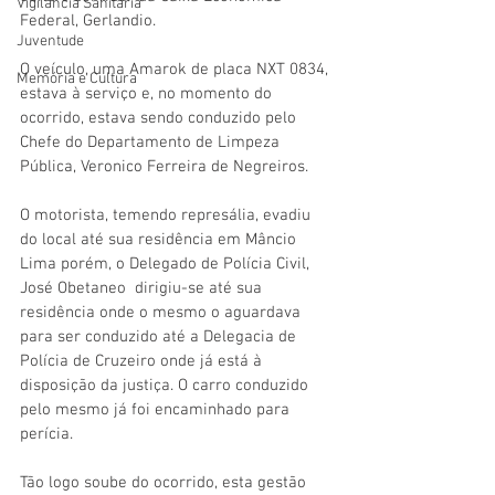
Vigilãncia Sanitária
Federal, Gerlandio.
Juventude
O veículo, uma Amarok de placa NXT 0834, 
Memória e Cultura
estava à serviço e, no momento do 
ocorrido, estava sendo conduzido pelo 
Chefe do Departamento de Limpeza 
Pública, Veronico Ferreira de Negreiros. 
O motorista, temendo represália, evadiu 
do local até sua residência em Mâncio 
Lima porém, o Delegado de Polícia Civil, 
José Obetaneo  dirigiu-se até sua 
residência onde o mesmo o aguardava 
para ser conduzido até a Delegacia de 
Polícia de Cruzeiro onde já está à 
disposição da justiça. O carro conduzido 
pelo mesmo já foi encaminhado para 
perícia. 
Tão logo soube do ocorrido, esta gestão 