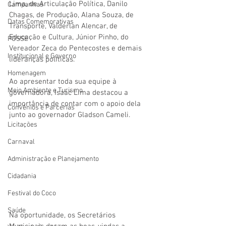
Lima, de Articulação Política, Danilo 
Campanhas
Chagas, de Produção, Alana Souza, de 
Datas Comemorativas
Transporte, Valderlan Alencar, de 
Educação e Cultura, Júnior Pinho, do 
POSSE
Vereador Zeca do Pentecostes e demais 
Institucional e Governo
lideranças políticas. 
Homenagem
Ao apresentar toda sua equipe à 
Meio Ambiente e Turismo
governadora, Isaac Lima destacou a 
importância de contar com o apoio dela 
Convênios e Parcerias
junto ao governador Gladson Cameli. 
Licitações
Carnaval
Administração e Planejamento
Cidadania
Festival do Coco
Saúde
Na oportunidade, os Secretários 