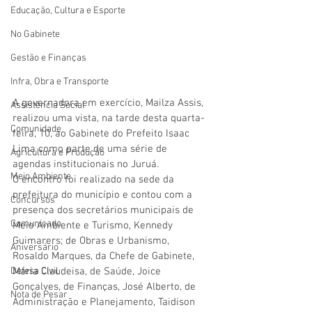
Educação, Cultura e Esporte
No Gabinete
Gestão e Finanças
Infra, Obra e Transporte
A governadora em exercício, Mailza Assis, 
Assistência Social
realizou uma vista, na tarde desta quarta-
Comunidade
feira, 10, ao Gabinete do Prefeito Isaac 
Lima como parte de uma série de 
Agricultura e Produção
agendas institucionais no Juruá.  
Meio Ambiente
O encontro foi realizado na sede da 
prefeitura do município e contou com a 
Concursos
presença dos secretários municipais de 
Comunicado
Meio Ambiente e Turismo, Kennedy 
Guimarers; de Obras e Urbanismo, 
Aniversário
Rosaldo Marques, da Chefe de Gabinete, 
Maria Claudeisa, de Saúde, Joice 
Defesa Civil
Gonçalves, de Finanças, José Alberto, de 
Nota de Pesar
Administração e Planejamento, Taidison 