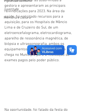
Municipais deram as boas-vindas a 
Vigilãncia Sanitária
gestora e apresentaram as principais 
Juventude
reivindicações para 2023. Na área da 
saúde, foi solicitado recursos para a 
Memória e Cultura
aquisição, para os Hospitais de Mâncio 
Lima e de Cruzeiro do Sul, de um 
eletroencefalograma, eletrocardiograma, 
aparelho de ressonância magnética, de 
biópsia e ultrassonografia, ambos os 
equipamentos desafogam a demanda que 
chega no Município para a realização de 
exames pagos pelo poder público. 
Na oportunidade, foi falado da festa do 