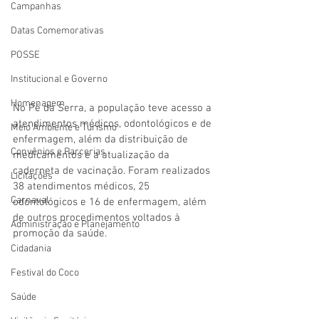
Campanhas
Datas Comemorativas
POSSE
Institucional e Governo
Homenagem
No Pé da Serra, a população teve acesso a 
atendimentos médicos, odontológicos e de 
Meio Ambiente e Turismo
enfermagem, além da distribuição de 
Convênios e Parcerias
medicamentos e a atualização da 
caderneta de vacinação. Foram realizados 
Licitações
38 atendimentos médicos, 25 
Carnaval
odontológicos e 16 de enfermagem, além 
de outros procedimentos voltados à 
Administração e Planejamento
promoção da saúde.
Cidadania
Festival do Coco
Saúde