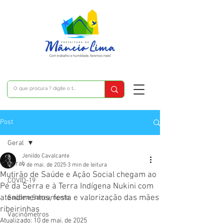
Post
Geral
Jenildo Cavalcante
Geral
9 de mai. de 2025
3 min de leitura
Mutirão de Saúde e Ação Social chegam ao
COVID-19
Pé da Serra e à Terra Indígena Nukini com
atendimentos, festa e valorização das mães
Saúde e Saneamento
ribeirinhas
Vacinômetros
Atualizado:
10 de mai. de 2025