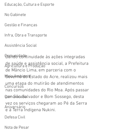
Educação, Cultura e Esporte
No Gabinete
Gestão e Finanças
Infra, Obra e Transporte
Assistência Social
Comunidade
Dando continuidade às ações integradas 
de saúde e assistência social, a Prefeitura 
Agricultura e Produção
de Mâncio Lima, em parceria com o 
Meio Ambiente
Governo do Estado do Acre, realizou mais 
uma etapa do mutirão de atendimentos 
Concursos
nas comunidades do Rio Moa. Após passar 
por São Salvador e Bom Sossego, desta 
Comunicado
vez os serviços chegaram ao Pé da Serra 
Aniversário
e à Terra Indígena Nukini.
Defesa Civil
Nota de Pesar