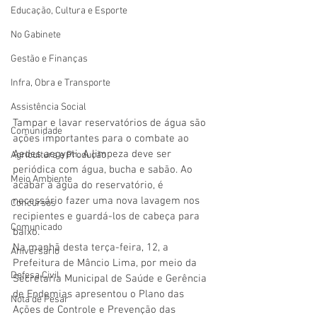
Educação, Cultura e Esporte
No Gabinete
Gestão e Finanças
Infra, Obra e Transporte
Assistência Social
Tampar e lavar reservatórios de água são 
Comunidade
ações importantes para o combate ao 
Aedes aegypti. A limpeza deve ser 
Agricultura e Produção
periódica com água, bucha e sabão. Ao 
Meio Ambiente
acabar a água do reservatório, é 
necessário fazer uma nova lavagem nos 
Concursos
recipientes e guardá-los de cabeça para 
Comunicado
baixo.
Na manhã desta terça-feira, 12, a 
Aniversário
Prefeitura de Mâncio Lima, por meio da 
Defesa Civil
Secretaria Municipal de Saúde e Gerência 
de Endemias apresentou o Plano das 
Nota de Pesar
Ações de Controle e Prevenção das 