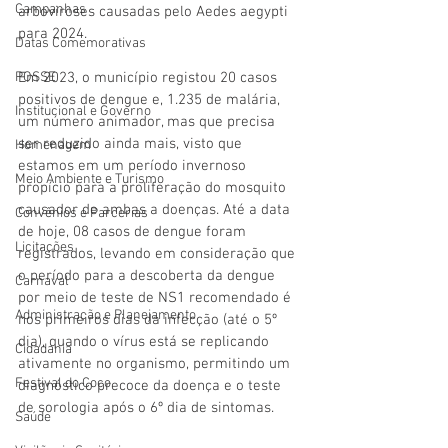
Campanhas
arboviroses causadas pelo Aedes aegypti 
para 2024.
Datas Comemorativas
POSSE
Em 2023, o município registou 20 casos 
positivos de dengue e, 1.235 de malária, 
Institucional e Governo
um número animador, mas que precisa 
ser reduzido ainda mais, visto que 
Homenagem
estamos em um período invernoso 
Meio Ambiente e Turismo
propício para a proliferação do mosquito 
causador de ambas a doenças. Até a data 
Convênios e Parcerias
de hoje, 08 casos de dengue foram 
Licitações
registrados, levando em consideração que 
o período para a descoberta da dengue 
Carnaval
por meio de teste de NS1 recomendado é 
Administração e Planejamento
nos primeiros dias da infecção (até o 5º 
dia), quando o vírus está se replicando 
Cidadania
ativamente no organismo, permitindo um 
Festival do Coco
diagnóstico precoce da doença e o teste 
de sorologia após o 6º dia de sintomas.
Saúde