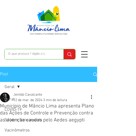
Post
Geral
Jenildo Cavalcante
Geral
12 de mar. de 2024
3 min de leitura
Município de Mâncio Lima apresenta Plano
COVID-19
das Ações de Controle e Prevenção contra
as doenças caudas pelo Aedes aegypti
Saúde e Saneamento
Vacinômetros