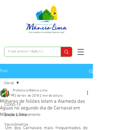
Post
Geral
Prefeitura Mâncio Lima
Geral
12 de fev. de 2018
2 min de leitura
Milhares de foliões lotam a Alameda das
COVID-19
Águas no segundo dia de Carnaval em
Mâncio Lima
Saúde e Saneamento
Vacinômetros
Um dos Carnavais mais frequentados do 