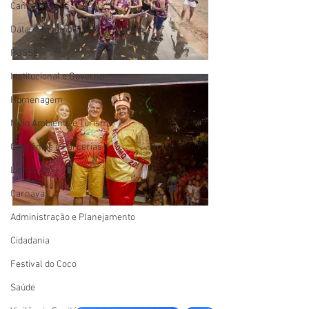
Campanhas
Datas Comemorativas
POSSE
Institucional e Governo
Homenagem
Meio Ambiente e Turismo
Convênios e Parcerias
Licitações
Carnaval
Administração e Planejamento
Cidadania
Festival do Coco
Saúde