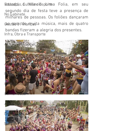
estado, o Mâncio Lima Folia, em seu 
Educação, Cultura e Esporte
segundo dia de festa teve a presença de 
No Gabinete
milhares de pessoas. Os foliões dançaram 
ao som de muita música, mais de quatro 
Gestão e Finanças
bandas fizeram a alegria dos presentes.
Infra, Obra e Transporte
Assistência Social
Comunidade
Agricultura e Produção
Meio Ambiente
Concursos
Comunicado
Aniversário
Defesa Civil
Nota de Pesar