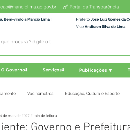
cao@manciolima.ac.gov.br
Portal da Transparência
á, Bem-vindo a Mâncio Lima !
Prefeito
José Luiz Gomes da C
Vice
Andisson Silva de Lima
O Governo⬇️
Serviços⬇️
T
Publicações 🔽
eamento
Vacinômetros
Educação, Cultura e Esporte
4 de mar. de 2022
2 min de leitura
a e Transporte
Assistência Social
Comunidade
Agric
ente: Governo e Prefeitur