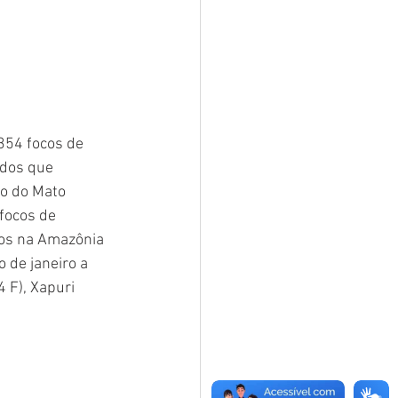
354 focos de 
ados que 
o do Mato 
focos de 
os na Amazônia 
de janeiro a 
 F), Xapuri 