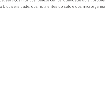
de, serviços hídricos, beleza cênica, qualidade do ar, prob
da biodiversidade, dos nutrientes do solo e dos microrgani