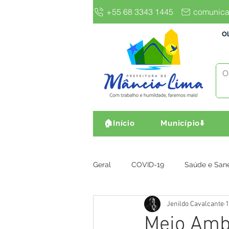
+55 68 3343 1445
comunica
Ol
🏠Início
Município⬇️
Geral
COVID-19
Saúde e San
Jenildo Cavalcante
1
Gestão e Finanças
Infra, Obr
Meio Ambi