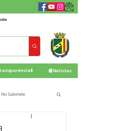
osta
ransparência⬇️
📰Notícias
No Gabinete
ultura e Produção
a