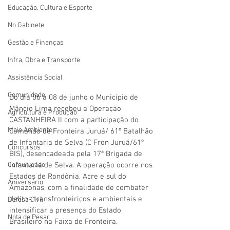
Educação, Cultura e Esporte
No Gabinete
Gestão e Finanças
Infra, Obra e Transporte
Assistência Social
Comunidade
Do dia 06 a 08 de junho o Município de 
Mâncio Lima recebeu a Operação 
Agricultura e Produção
CASTANHEIRA II com a participação do 
Meio Ambiente
Comando de Fronteira Juruá/ 61º Batalhão 
de Infantaria de Selva (C Fron Juruá/61º 
Concursos
BIS), desencadeada pela 17ª Brigada de 
Infantaria de Selva. A operação ocorre nos 
Comunicado
Estados de Rondônia, Acre e sul do 
Aniversário
Amazonas, com a finalidade de combater 
delitos transfronteiriços e ambientais e 
Defesa Civil
intensificar a presença do Estado 
Nota de Pesar
Brasileiro na Faixa de Fronteira.