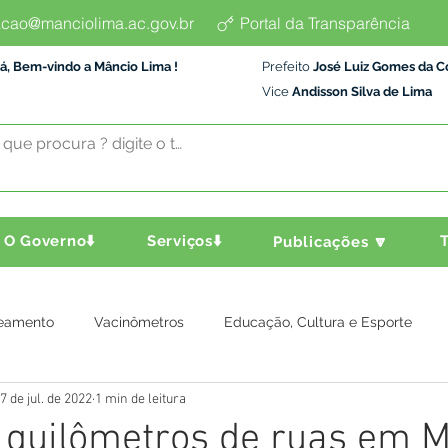
cao@manciolima.ac.gov.br
Portal da Transparência
á, Bem-vindo a Mâncio Lima !
Prefeito
José Luiz Gomes da C
Vice
Andisson Silva de Lima
O Governo⬇️
Serviços⬇️
T
Publicações 🔽
eamento
Vacinômetros
Educação, Cultura e Esporte
7 de jul. de 2022
1 min de leitura
a e Transporte
Assistência Social
Comunidade
Agric
 quilômetros de ruas em 