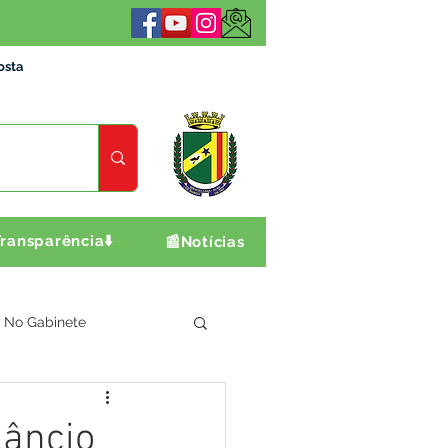
osta
ransparência⬇️
📰Notícias
No Gabinete
ultura e Produção
Mâncio