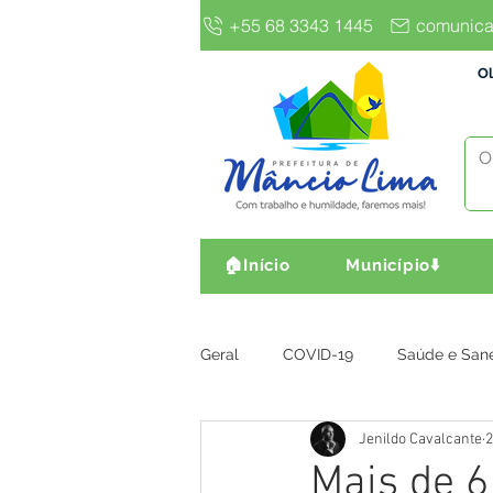
+55 68 3343 1445
comunica
Ol
🏠Início
Município⬇️
Geral
COVID-19
Saúde e San
Jenildo Cavalcante
2
Gestão e Finanças
Infra, Obr
Mais de 6