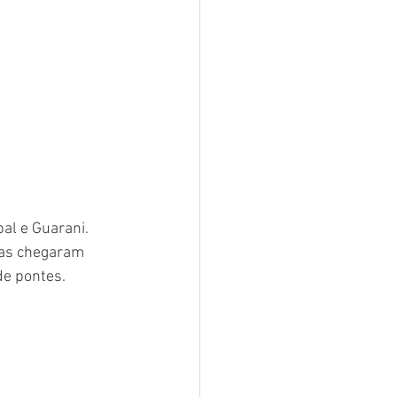
al e Guarani. 
ias chegaram 
e pontes. 