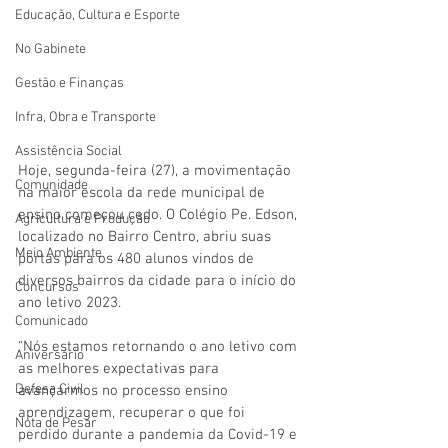
Educação, Cultura e Esporte
No Gabinete
Gestão e Finanças
Infra, Obra e Transporte
Assistência Social
Hoje, segunda-feira (27), a movimentação 
Comunidade
na maior escola da rede municipal de 
ensino começou cedo. O Colégio Pe. Edson, 
Agricultura e Produção
localizado no Bairro Centro, abriu suas 
Meio Ambiente
portas para os 480 alunos vindos de 
diversos bairros da cidade para o início do 
Concursos
ano letivo 2023.
Comunicado
“Nós estamos retornando o ano letivo com 
Aniversário
as melhores expectativas para 
Defesa Civil
avançarmos no processo ensino 
aprendizagem, recuperar o que foi 
Nota de Pesar
perdido durante a pandemia da Covid-19 e 