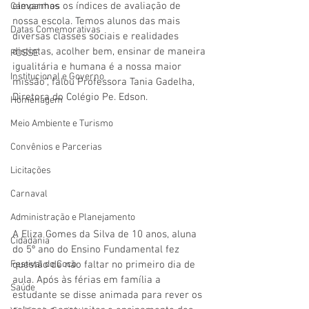
elevarmos os índices de avaliação de 
Campanhas
nossa escola. Temos alunos das mais 
Datas Comemorativas
diversas classes sociais e realidades 
distintas, acolher bem, ensinar de maneira 
POSSE
igualitária e humana é a nossa maior 
Institucional e Governo
missão”, falou Professora Tania Gadelha, 
Diretora do Colégio Pe. Edson. 
Homenagem
Meio Ambiente e Turismo
Convênios e Parcerias
Licitações
Carnaval
Administração e Planejamento
A Eliza Gomes da Silva de 10 anos, aluna 
Cidadania
do 5º ano do Ensino Fundamental fez 
Festival do Coco
questão de não faltar no primeiro dia de 
aula. Após às férias em família a 
Saúde
estudante se disse animada para rever os 