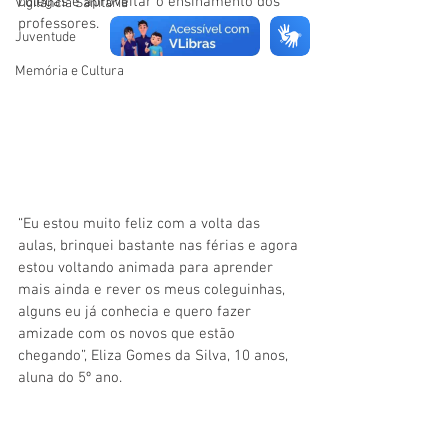
colegas e aproveitar o ensinamento dos 
Vigilãncia Sanitária
professores.
Juventude
Memória e Cultura
“Eu estou muito feliz com a volta das 
aulas, brinquei bastante nas férias e agora 
estou voltando animada para aprender 
mais ainda e rever os meus coleguinhas, 
alguns eu já conhecia e quero fazer 
amizade com os novos que estão 
chegando”, Eliza Gomes da Silva, 10 anos, 
aluna do 5º ano.