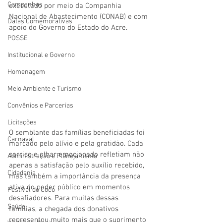
Campanhas
executado por meio da Companhia 
Nacional de Abastecimento (CONAB) e com 
Datas Comemorativas
apoio do Governo do Estado do Acre.
POSSE
Institucional e Governo
Homenagem
Meio Ambiente e Turismo
Convênios e Parcerias
Licitações
O semblante das famílias beneficiadas foi 
Carnaval
marcado pelo alívio e pela gratidão. Cada 
sorriso e olhar emocionado refletiam não 
Administração e Planejamento
apenas a satisfação pelo auxílio recebido, 
Cidadania
mas também a importância da presença 
ativa do poder público em momentos 
Festival do Coco
desafiadores. Para muitas dessas 
Saúde
famílias, a chegada dos donativos 
representou muito mais que o suprimento 