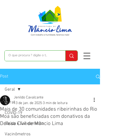
Post
Geral
Jenildo Cavalcante
Geral
13 de jan. de 2025
3 min de leitura
Mais de 30 comunidades ribeirinhas do Rio
COVID-19
Moa são beneficiadas com donativos da
Defesa Civil de Mâncio Lima
Saúde e Saneamento
Vacinômetros