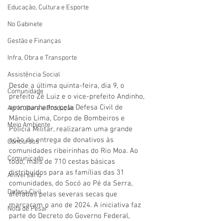
Educação, Cultura e Esporte
No Gabinete
Gestão e Finanças
Infra, Obra e Transporte
Assistência Social
Desde a última quinta-feira, dia 9, o 
Comunidade
prefeito Zé Luiz e o vice-prefeito Andinho, 
acompanhados pela Defesa Civil de 
Agricultura e Produção
Mâncio Lima, Corpo de Bombeiros e 
Meio Ambiente
Polícia Militar, realizaram uma grande 
ação de entrega de donativos às 
Concursos
comunidades ribeirinhas do Rio Moa. Ao 
Comunicado
todo, mais de 710 cestas básicas 
distribuídos para as famílias das 31 
Aniversário
comunidades, do Socó ao Pé da Serra, 
Defesa Civil
afetadas pelas severas secas que 
marcaram o ano de 2024. A iniciativa faz 
Nota de Pesar
parte do Decreto do Governo Federal, 