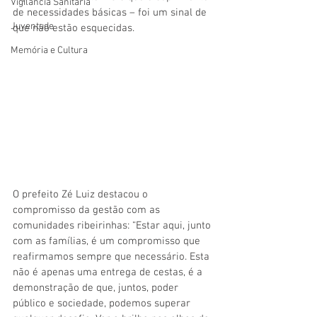
Vigilãncia Sanitária
de necessidades básicas – foi um sinal de 
Juventude
que não estão esquecidas.
Memória e Cultura
O prefeito Zé Luiz destacou o 
compromisso da gestão com as 
comunidades ribeirinhas: “Estar aqui, junto 
com as famílias, é um compromisso que 
reafirmamos sempre que necessário. Esta 
não é apenas uma entrega de cestas, é a 
demonstração de que, juntos, poder 
público e sociedade, podemos superar 