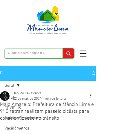
Post
Geral
Jenildo Cavalcante
Geral
22 de mai. de 2024
1 min de leitura
Maio Amarelo: Prefeitura de Mâncio Lima e
COVID-19
9ª Ciretran realizam passeio ciclista para
conscientização no trânsito
Saúde e Saneamento
Vacinômetros