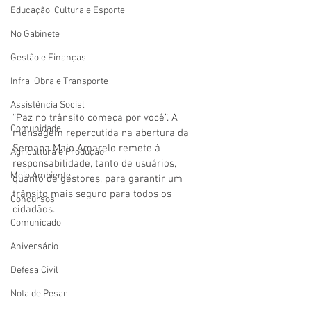
Educação, Cultura e Esporte
No Gabinete
Gestão e Finanças
Infra, Obra e Transporte
Assistência Social
“Paz no trânsito começa por você”. A 
Comunidade
mensagem repercutida na abertura da 
Semana Maio Amarelo remete à 
Agricultura e Produção
responsabilidade, tanto de usuários, 
Meio Ambiente
quanto de gestores, para garantir um 
trânsito mais seguro para todos os 
Concursos
cidadãos.
Comunicado
Aniversário
Defesa Civil
Nota de Pesar