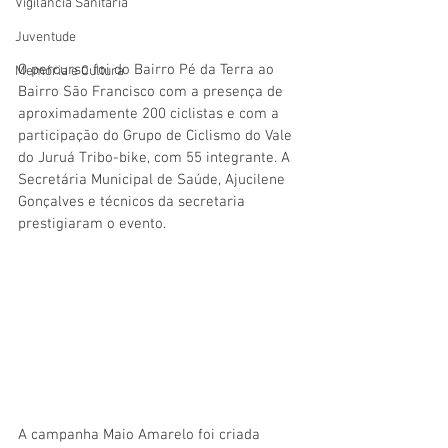
Vigilãncia Sanitária
Juventude
O percurso foi do Bairro Pé da Terra ao 
Memória e Cultura
Bairro São Francisco com a presença de 
aproximadamente 200 ciclistas e com a 
participação do Grupo de Ciclismo do Vale 
do Juruá Tribo-bike, com 55 integrante. A 
Secretária Municipal de Saúde, Ajucilene 
Gonçalves e técnicos da secretaria 
prestigiaram o evento.
A campanha Maio Amarelo foi criada 