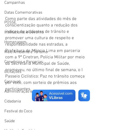
Campanhas
Datas Comemorativas
Como parte das atividades do mês de 
POSSE
conscientização quanto a redução dos 
índices de acidentes de trânsito e 
Institucional e Governo
promover uma cultura de respeito e 
Homenagem
responsabilidade nas estradas, a 
Prefeitura de Mâncio Lima em parceria 
Meio Ambiente e Turismo
com a 9ª Ciretran, Polícia Militar por meio 
Convênios e Parcerias
da Secretaria Municipal de Saúde, 
promoveu, no último final de semana, o I 
Licitações
Passeio Ciclístico: Paz no trânsito começa 
Carnaval
por você, com sorteio de prêmios aos 
participantes.
Administração e Planejamento
Cidadania
Festival do Coco
Saúde