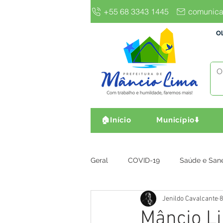
+55 68 3343 1445
comunica
Ol
🏠Início
Município⬇️
Geral
COVID-19
Saúde e San
Jenildo Cavalcante
8
Gestão e Finanças
Infra, Obr
Mâncio Li