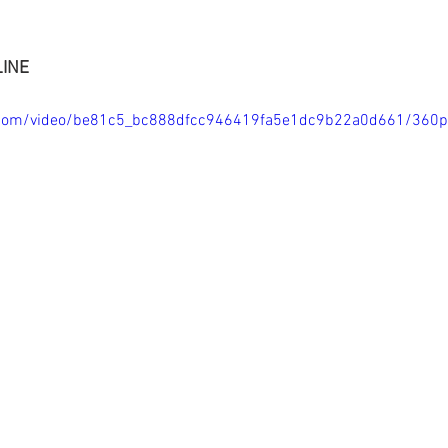
INE
ic.com/video/be81c5_bc888dfcc946419fa5e1dc9b22a0d661/360