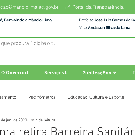
cao@manciolima.ac.gov.br
Portal da Transparência
á, Bem-vindo a Mâncio Lima !
Prefeito
José Luiz Gomes da C
Vice
Andisson Silva de Lima
O Governo⬇️
Serviços⬇️
T
Publicações 🔽
eamento
Vacinômetros
Educação, Cultura e Esporte
 de jun. de 2020
1 min de leitura
a e Transporte
Assistência Social
Comunidade
Agric
ma retira Barreira Sanitár