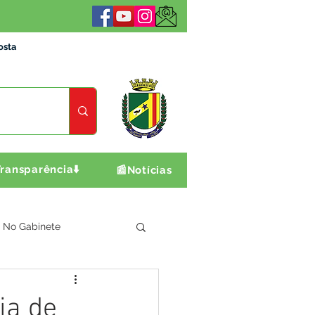
osta
ransparência⬇️
📰Notícias
No Gabinete
ultura e Produção
ia de