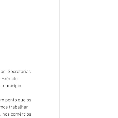
as  Secretarias 
o Exército 
 município. 
um ponto que os 
mos trabalhar 
, nos comércios 