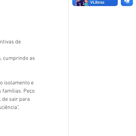
ntivas de 
a, cumprindo as 
o isolamento e 
 famílias. Peço 
de sair para 
iência”, 