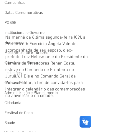
Campanhas
Datas Comemorativas
POSSE
Institucional e Governo
Na manhã da última segunda-feira (09), a 
Homenagem
Prefeita em Exercício Ângela Valente, 
acompanhada de seu esposo, o ex-
Meio Ambiente e Turismo
prefeito Luiz Helosman e do Presidente da 
Convênios e Parcerias
Câmara de Vereadores Renan Costa, 
esteve no Comando de Fronteira do 
Licitações
Juruá/61 Bis e no Comando Geral da 
Policia Militar, a fim de convida-los para 
Carnaval
integrar o calendário das comemorações 
Administração e Planejamento
do aniversário da cidade.
Cidadania
Festival do Coco
Saúde