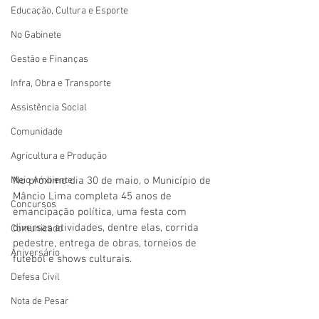
Educação, Cultura e Esporte
No Gabinete
Gestão e Finanças
Infra, Obra e Transporte
Assistência Social
Comunidade
Agricultura e Produção
Meio Ambiente
No próximo dia 30 de maio, o Município de 
Mâncio Lima completa 45 anos de 
Concursos
emancipação política, uma festa com 
diversas atividades, dentre elas, corrida 
Comunicado
pedestre, entrega de obras, torneios de 
Aniversário
futebol e shows culturais.
Defesa Civil
Nota de Pesar