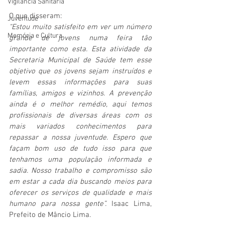
Vigilãncia Sanitária
O que disseram:
Juventude
“Estou muito satisfeito em ver um número 
Memória e Cultura
grande de jovens numa feira tão 
importante como esta. Esta atividade da 
Secretaria Municipal de Saúde tem esse 
objetivo que os jovens sejam instruídos e 
levem essas informações para suas 
famílias, amigos e vizinhos. A prevenção 
ainda é o melhor remédio, aqui temos 
profissionais de diversas áreas com os 
mais variados conhecimentos para 
repassar a nossa juventude. Espero que 
façam bom uso de tudo isso para que 
tenhamos uma população informada e 
sadia. Nosso trabalho e compromisso são 
em estar a cada dia buscando meios para 
oferecer os serviços de qualidade e mais 
humano para nossa gente”.
 Isaac Lima, 
Prefeito de Mâncio Lima.