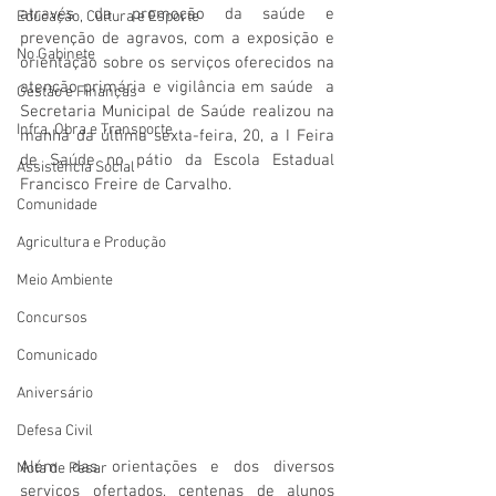
através da promoção da saúde e 
Educação, Cultura e Esporte
prevenção de agravos, com a exposição e 
No Gabinete
orientação sobre os serviços oferecidos na 
atenção primária e vigilância em saúde  a 
Gestão e Finanças
Secretaria Municipal de Saúde realizou na 
Infra, Obra e Transporte
manhã da última sexta-feira, 20, a I Feira 
de Saúde no pátio da Escola Estadual 
Assistência Social
Francisco Freire de Carvalho.
Comunidade
Agricultura e Produção
Meio Ambiente
Concursos
Comunicado
Aniversário
Defesa Civil
Além das orientações e dos diversos 
Nota de Pesar
serviços ofertados, centenas de alunos 