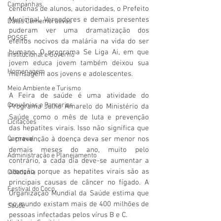
Campanhas
centenas de alunos, autoridades, o Prefeito 
Municipal, Vereadores e demais presentes 
Datas Comemorativas
puderam ver uma dramatização dos 
POSSE
efeitos nocivos da malária na vida do ser 
humano. O programa Se Liga Ai, em que 
Institucional e Governo
jovem educa jovem também deixou sua 
Homenagem
mensagem aos jovens e adolescentes. 
Meio Ambiente e Turismo
A Feira de saúde é uma atividade do 
Convênios e Parcerias
Programa Julho Amarelo do Ministério da 
Saúde como o mês de luta e prevenção 
Licitações
das hepatites virais. Isso não significa que 
Carnaval
a prevenção à doença deva ser menor nos 
demais meses do ano, muito pelo 
Administração e Planejamento
contrário, a cada dia deve-se aumentar a 
atenção porque as hepatites virais são as 
Cidadania
principais causas de câncer no fígado. A 
Festival do Coco
Organização Mundial da Saúde estima que 
no mundo existam mais de 400 milhões de 
Saúde
pessoas infectadas pelos vírus B e C.