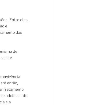
ões. Entre eles, 
ão e 
ciamento das 
onismo de 
icas de 
convivência 
até então, 
enfretamento 
 e adolescente, 
ia e a 