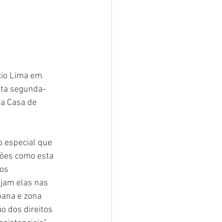
cio Lima em 
sta segunda-
na Casa de 
o especial que 
sões como esta 
os 
ejam elas nas 
bana e zona 
o dos direitos 