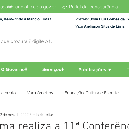
cao@manciolima.ac.gov.br
Portal da Transparência
á, Bem-vindo a Mâncio Lima !
Prefeito
José Luiz Gomes da C
Vice
Andisson Silva de Lima
O Governo⬇️
Serviços⬇️
T
Publicações 🔽
eamento
Vacinômetros
Educação, Cultura e Esporte
2 de nov. de 2022
3 min de leitura
a e Transporte
Assistência Social
Comunidade
Agric
ma realiza a 11ª Conferên