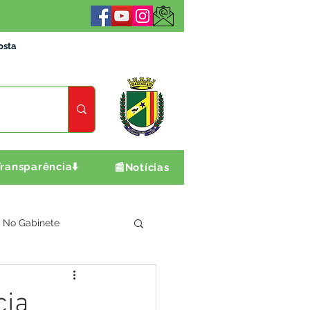
osta
ransparência⬇️
📰Notícias
No Gabinete
ultura e Produção
cia