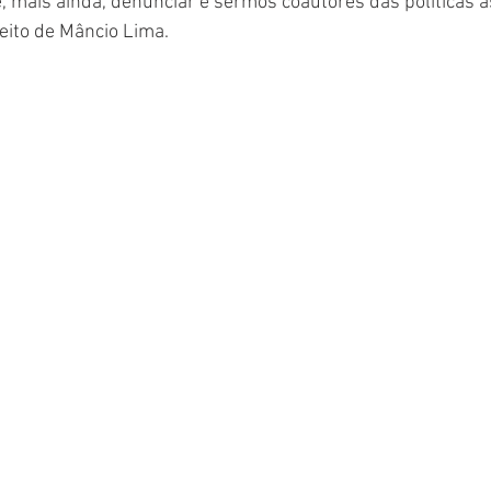
, mais ainda, denunciar e sermos coautores das políticas as
eito de Mâncio Lima. 