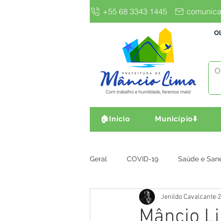
+55 68 3343 1445
comunica
Ol
🏠Início
Município⬇️
Geral
COVID-19
Saúde e San
Jenildo Cavalcante
2
Gestão e Finanças
Infra, Obr
Mâncio Li