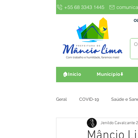
+55 68 3343 1445
comunica
Ol
🏠Início
Município⬇️
Geral
COVID-19
Saúde e San
Jenildo Cavalcante
2
Gestão e Finanças
Infra, Obr
Mâncio Li