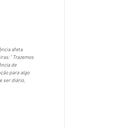
ncia afeta 
ras: "
Trazemos 
ncia de 
ção para algo 
ser diário, 