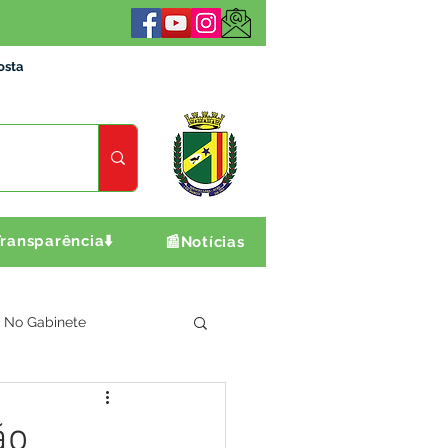
osta
ransparência⬇️
📰Notícias
No Gabinete
ultura e Produção
ão