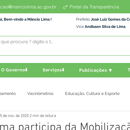
cao@manciolima.ac.gov.br
Portal da Transparência
á, Bem-vindo a Mâncio Lima !
Prefeito
José Luiz Gomes da C
Vice
Andisson Silva de Lima
O Governo⬇️
Serviços⬇️
T
Publicações 🔽
eamento
Vacinômetros
Educação, Cultura e Esporte
5 de nov. de 2025
2 min de leitura
a e Transporte
Assistência Social
Comunidade
Agric
ma participa da Mobilizaç