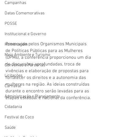
Campanhas
Datas Comemorativas
POSSE
Institucional e Governo
Promovida pelos Organismos Municipais 
Homenagem
de Políticas Públicas para as Mulheres 
Meio Ambiente e Turismo
(OPMs), a conferência proporcionou um dia 
de discussões aprofundadas, troca de 
Convênios e Parcerias
vivências e elaboração de propostas para 
Licitações
fortalecer os direitos e a autonomia das 
mulheres na região. As ideias construídas 
Carnaval
durante o encontro serão levadas para as 
Administração e Planejamento
etapas estadual e nacional da conferência.
Cidadania
Festival do Coco
Saúde