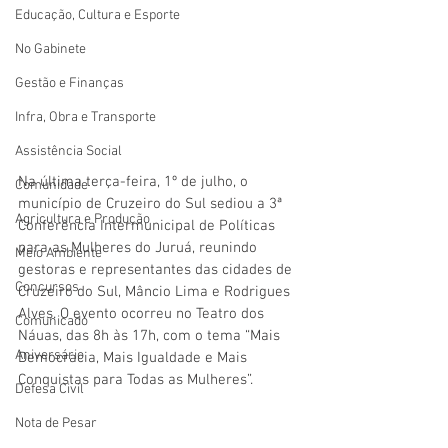
Educação, Cultura e Esporte
No Gabinete
Gestão e Finanças
Infra, Obra e Transporte
Assistência Social
Na última terça-feira, 1º de julho, o 
Comunidade
município de Cruzeiro do Sul sediou a 3ª 
Agricultura e Produção
Conferência Intermunicipal de Políticas 
para as Mulheres do Juruá, reunindo 
Meio Ambiente
gestoras e representantes das cidades de 
Concursos
Cruzeiro do Sul, Mâncio Lima e Rodrigues 
Alves. O evento ocorreu no Teatro dos 
Comunicado
Náuas, das 8h às 17h, com o tema “Mais 
Aniversário
Democracia, Mais Igualdade e Mais 
Conquistas para Todas as Mulheres”.
Defesa Civil
Nota de Pesar