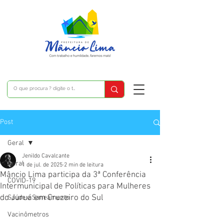
Post
Geral
Jenildo Cavalcante
Geral
1 de jul. de 2025
2 min de leitura
Mâncio Lima participa da 3ª Conferência
COVID-19
Intermunicipal de Políticas para Mulheres
do Juruá em Cruzeiro do Sul
Saúde e Saneamento
Vacinômetros